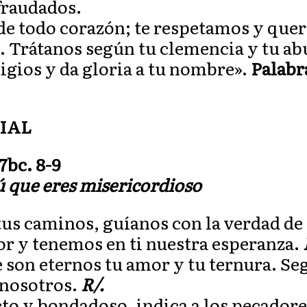
fraudados.
de todo corazón; te respetamos y que
. Trátanos según tu clemencia y tu a
igios y da gloria a tu nombre».
Palabr
IAL
7bc. 8-9
ú que eres misericordioso
us caminos, guíanos con la verdad de 
or y tenemos en ti nuestra esperanza.
 son eternos tu amor y tu ternura. Se
 nosotros.
R/.
cto y bondadoso, indica a los pecadore