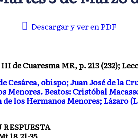
Descargar y ver en PDF
II de Cuaresma MR, p. 213 (232); Lecc.
de Cesárea, obispo; Juan José de la Cru
s Menores. Beatos: Cristóbal Macasso
n de los Hermanos Menores; Lázaro (L
U RESPUESTA
Mt 18,21-35