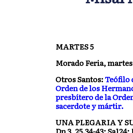
MARTES 5
Morado Feria, martes I
Otros Santos:
Teófilo 
Orden de los Hermano
presbítero de la Orde
sacerdote y mártir.
UNA PLEGARIA Y S
Dn 3, 25.34-43; Sa124; 