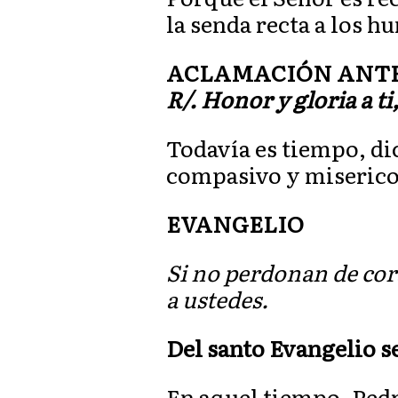
la senda recta a los 
ACLAMACIÓN ANTES 
R/. Honor y gloria a ti
Todavía es tiempo, di
compasivo y miseric
EVANGELIO
Si no perdonan de cor
a ustedes.
Del santo Evangelio s
En aquel tiempo, Pedr