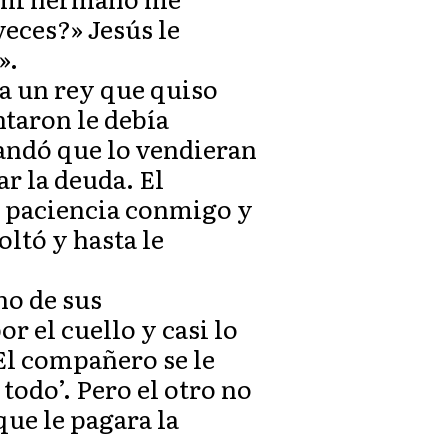
eces?» Jesús le
».
 a un rey que quiso
ntaron le debía
andó que lo vendieran
ar la deuda. El
en paciencia conmigo y
oltó y hasta le
no de sus
r el cuello y casi lo
El compañero se le
todo’. Pero el otro no
que le pagara la