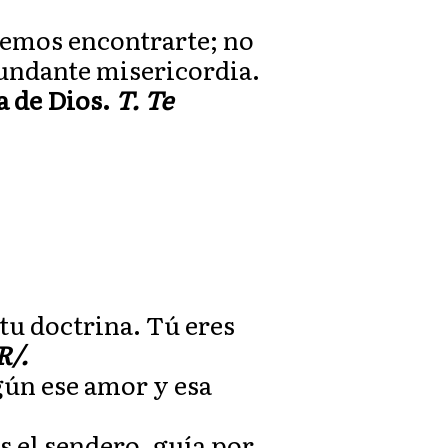
remos encontrarte; no
bundante misericordia.
a de Dios.
T. Te
tu doctrina. Tú eres
R/.
gún ese amor y esa
s el sendero, guía por