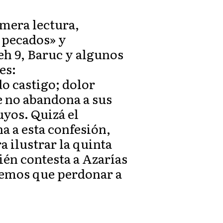
imera lectura,
e pecados» y
eh 9, Baruc y algunos
es:
o castigo; dolor
e no abandona a sus
suyos. Quizá el
a a esta confesión,
 ilustrar la quinta
ién contesta a Azarías
nemos que perdonar a