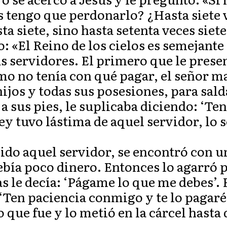
s tengo que perdonarlo? ¿Hasta siete v
ta siete, sino hasta setenta veces siete
o: «El Reino de los cielos es semejante
us servidores. El primero que le prese
o no tenía con qué pagar, el señor m
 hijos y todas sus posesiones, para sald
 a sus pies, le suplicaba diciendo: ‘T
rey tuvo lástima de aquel servidor, lo s
lido aquel servidor, se encontró con u
ía poco dinero. Entonces lo agarró po
s le decía: ‘Págame lo que me debes’. 
 ‘Ten paciencia conmigo y te lo pagaré 
 que fue y lo metió en la cárcel hasta 