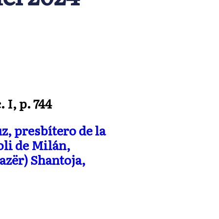
 I, p. 744
z, presbítero de la
li de Milán,
azër) Shantoja,