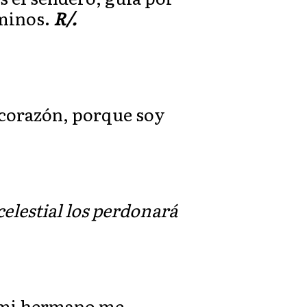
aminos.
R/.
o corazón, porque soy
elestial los perdonará
i mi hermano me