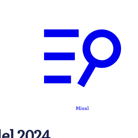
Descargar
Iniciar
rsos
App
sesión
Misal
el 2024