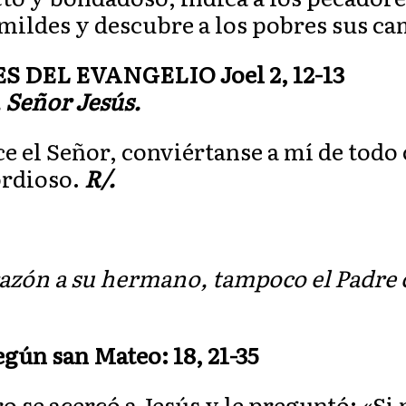
humildes y descubre a los pobres sus c
DEL EVANGELIO Joel 2, 12-13
, Señor Jesús.
ce el Señor, conviértanse a mí de tod
ordioso.
R/.
azón a su hermano, tampoco el Padre c
egún san Mateo: 18, 21-35
o se acercó a Jesús y le preguntó: «S