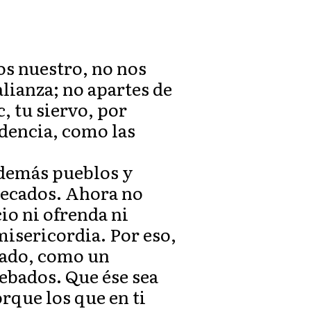
os nuestro, no nos
lianza; no apartes de
, tu siervo, por
ndencia, como las
 demás pueblos y
 pecados. Ahora no
cio ni ofrenda ni
misericordia. Por eso,
lado, como un
cebados. Que ése sea
orque los que en ti