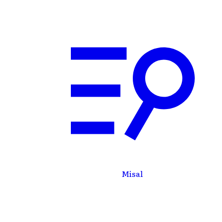
Descargar
Iniciar
rsos
App
sesión
Misal