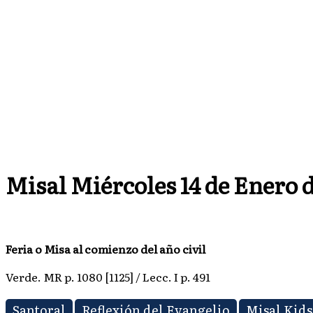
Misal Miércoles 14 de Enero d
Feria o Misa al comienzo del año civil
Verde. MR p. 1080 [1125] / Lecc. I p. 491
Santoral
Reflexión del Evangelio
Misal Kids