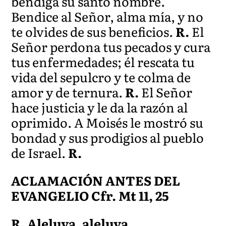
bendiga su santo nombre.
Bendice al Señor, alma mía, y no
te olvides de sus beneficios.
R.
El
Señor perdona tus pecados y cura
tus enfermedades; él rescata tu
vida del sepulcro y te colma de
amor y de ternura.
R.
El Señor
hace justicia y le da la razón al
oprimido. A Moisés le mostró su
bondad y sus prodigios al pueblo
de Israel.
R.
ACLAMACIÓN ANTES DEL
EVANGELIO Cfr. Mt 11, 25
R. Aleluya, aleluya.