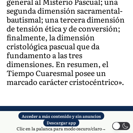
general al Misterio Pascual; una
segunda dimensión sacramental-
bautismal; una tercera dimensión
de tensión ética y de conversión;
finalmente, la dimensión
cristológica pascual que da
fundamento a las tres
dimensiones. En resumen, el
Tiempo Cuaresmal posee un
marcado carácter cristocéntrico».
Newsletter y
Acceder a más contenido y sin anuncios
Benedicto XVI-
Descargar app
Clic en la palanca para modo oscuro/claro→