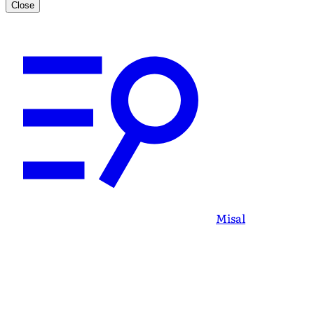
Close
Misal