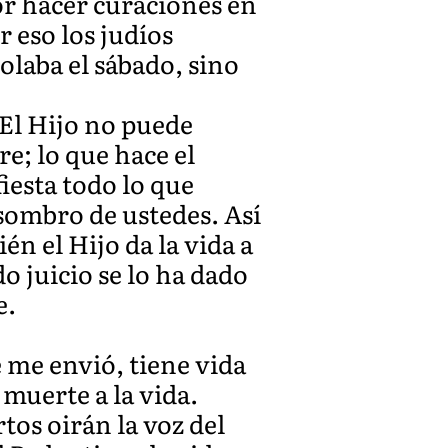
por hacer curaciones en
 eso los judíos
laba el sábado, sino
 El Hijo no puede
re; lo que hace el
iesta todo lo que
asombro de ustedes. Así
én el Hijo da la vida a
o juicio se lo ha dado
e.
e me envió, tiene vida
 muerte a la vida.
tos oirán la voz del