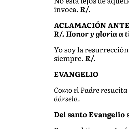
No está lejos de aquel
invoca.
R/.
ACLAMACIÓN ANTES D
R/. Honor y gloria a t
Yo soy la resurrección 
siempre.
R/.
EVANGELIO
Como el Padre resucita a
dársela.
Del santo Evangelio s