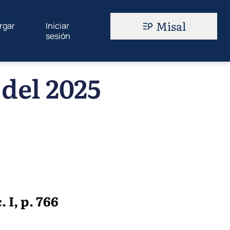
Misal
rgar
Iniciar
sesión
 del 2025
 I, p. 766