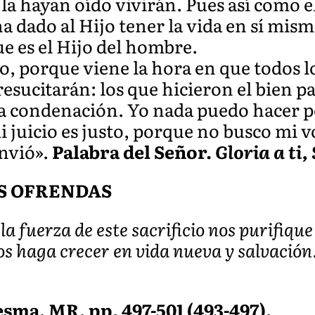
 la hayan oído vivirán. Pues así como e
a dado al Hijo tener la vida en sí mismo
e es el Hijo del hombre.
, porque viene la hora en que todos l
esucitarán: los que hicieron el bien par
 la condenación. Yo nada puedo hacer
mi juicio es justo, porque no busco mi v
nvió».
Palabra del Señor.
Gloria a ti,
S OFRENDAS
la fuerza de este sacrificio nos purifiqu
s haga crecer en vida nueva y salvación.
esma, MR, pp. 497-501 (493-497).