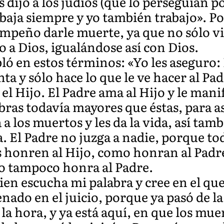
 dijo a los judíos (que lo perseguían 
baja siempre y yo también trabajo». Por
peño darle muerte, ya que no sólo vio
 a Dios, igualándose así con Dios.
ló en estos términos: «Yo les aseguro:
a y sólo hace lo que le ve hacer al Pad
el Hijo. El Padre ama al Hijo y le manif
bras todavía mayores que éstas, para 
a los muertos y les da la vida, así tambi
a. El Padre no juzga a nadie, porque tod
os honren al Hijo, como honran al Padr
jo tampoco honra al Padre.
ien escucha mi palabra y cree en el qu
nado en el juicio, porque ya pasó de la
la hora, y ya está aquí, en que los muer