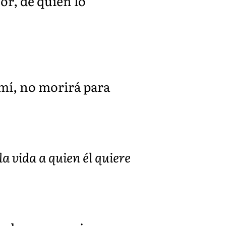
or, de quien lo
n mí, no morirá para
la vida a quien él quiere