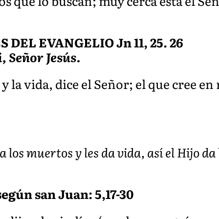
los que lo buscan; muy cerca está el Señ
EL EVANGELIO Jn 11, 25. 26
i, Señor Jesús.
y la vida, dice el Señor; el que cree e
 los muertos y les da vida, así el Hijo da 
egún san Juan: 5,17-30