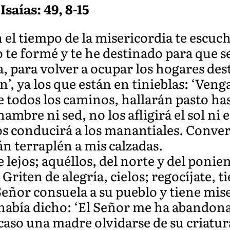
Isaías: 49, 8-15
 el tiempo de la misericordia te escuché
o te formé y te he destinado para que s
a, para volver a ocupar los hogares des
n’, ya los que están en tinieblas: ‘Venga
de todos los caminos, hallarán pasto has
ambre ni sed, no los afligirá el sol ni 
los conducirá a los manantiales. Conve
n terraplén a mis calzadas.
lejos; aquéllos, del norte y del ponien
 Griten de alegría, cielos; regocíjate, 
eñor consuela a su pueblo y tiene mise
abía dicho: ‘El Señor me ha abandona
acaso una madre olvidarse de su criatur