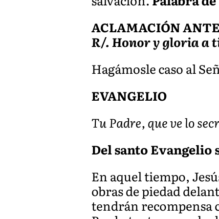
salvación.
Palabra de
ACLAMACIÓN ANTES 
R/. Honor y gloria a t
Hagámosle caso al Señ
EVANGELIO
Tu Padre, que ve lo sec
Del santo Evangelio s
En aquel tiempo, Jesús
obras de piedad delant
tendrán recompensa co