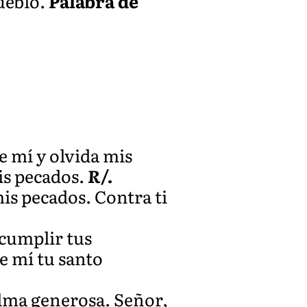
pueblo.
Palabra de
e mí y olvida mis
is pecados.
R/.
is pecados. Contra ti
 cumplir tus
e mí tu santo
alma generosa. Señor,