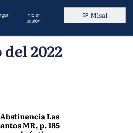
Misal
rgar
Iniciar
sesión
 del 2022
 Abstinencia Las
antos MR, p. 185