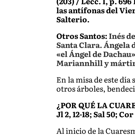
(203) / Lecc. I, p. 6
las antífonas del Vie
Salterio.
Otros Santos:
Inés de
Santa Clara. Ángela 
«el Ángel de Dachau»
Mariannhill y mártir
En la misa de este día
otros árboles, bendec
¿POR QUÉ LA CUAR
Jl 2, 12-18; Sal 50; Cor
Al inicio de la Cuares