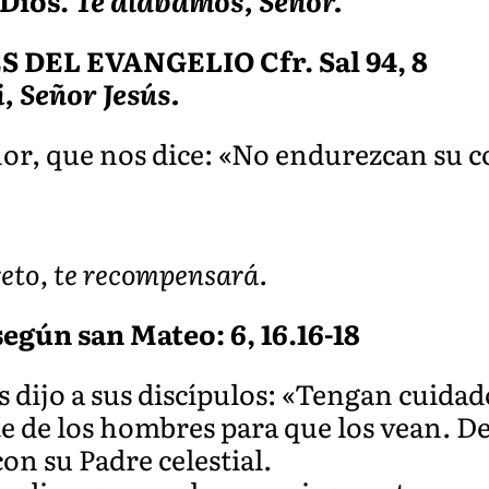
 Dios.
Te alabamos, Señor.
DEL EVANGELIO Cfr. Sal 94, 8
i, Señor Jesús.
or, que nos dice: «No endurezcan su c
reto, te recompensará.
egún san Mateo: 6, 16.16-18
 dijo a sus discípulos: «Tengan cuidad
e de los hombres para que los vean. De
n su Padre celestial.