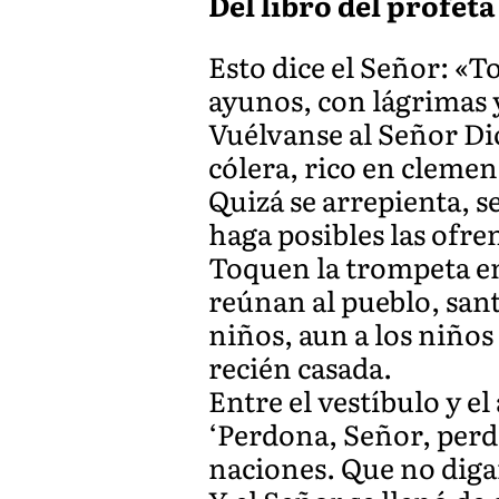
Del libro del profeta 
Esto dice el Señor: «T
ayunos, con lágrimas y
Vuélvanse al Señor Di
cólera, rico en clemen
Quizá se arrepienta, 
haga posibles las ofre
Toquen la trompeta e
reúnan al pueblo, sant
niños, aun a los niños
recién casada.
Entre el vestíbulo y el
‘Perdona, Señor, perdo
naciones. Que no digan