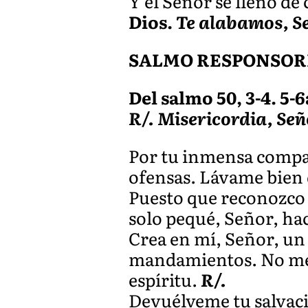
Y el Señor se llenó de 
Dios.
Te alabamos, S
SALMO RESPONSOR
Del salmo 50, 3-4. 5-6a.
R/. Misericordia, Se
Por tu inmensa compas
ofensas. Lávame bien 
Puesto que reconozco 
solo pequé, Señor, hac
Crea en mí, Señor, un
mandamientos. No me ar
espíritu.
R/.
Devuélveme tu salvaci