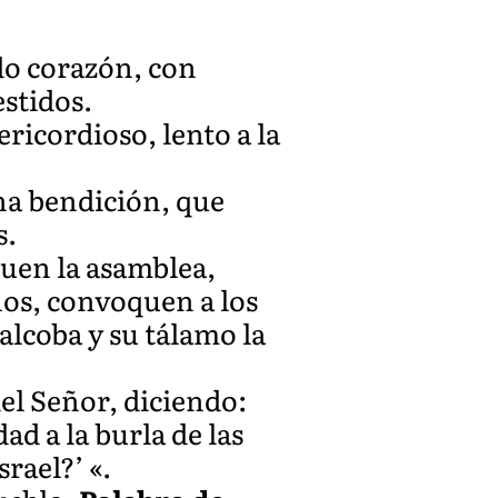
do corazón, con
estidos.
ricordioso, lento a la
na bendición, que
s.
uen la asamblea,
nos, convoquen a los
alcoba y su tálamo la
del Señor, diciendo:
d a la burla de las
rael?’ «.