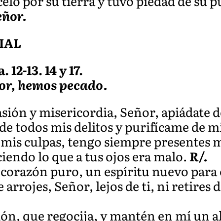
celo por su tierra y tuvo piedad de su 
eñor.
IAL
 12-13. 14 y 17.
ñor, hemos pecado.
ión y misericordia, Señor, apiádate d
de todos mis delitos y purifícame de m
mis culpas, tengo siempre presentes m
iendo lo que a tus ojos era malo.
R/.
 corazón puro, un espíritu nuevo para
rojes, Señor, lejos de ti, ni retires d
ón, que regocija, y mantén en mí un 