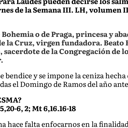
96 Para Laudes pueden decirse los sal
rnes de la Semana III. LH, volumen I
 Bohemia o de Praga, princesa y aba
de la Cruz, virgen fundadora. Beato
, sacerdote de la Congregación de l
.
 se bendice y se impone la ceniza hecha
idas el Domingo de Ramos del año ante
ESMA?
 5,20-6, 2; Mt 6,16.16-18
ma hace falta enfocarnos en la finalida