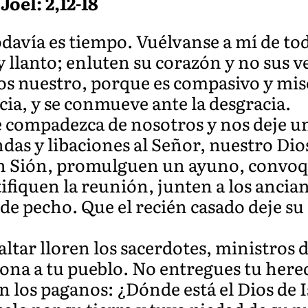
Joel: 2,12-18
odavía es tiempo. Vuélvanse a mí de to
 llanto; enluten su corazón y no sus v
os nuestro, porque es compasivo y mise
cia, y se conmueve ante la desgracia.
se compadezca de nosotros y nos deje u
ndas y libaciones al Señor, nuestro Dio
n Sión, promulguen un ayuno, convoq
ifiquen la reunión, junten a los ancia
 de pecho. Que el recién casado deje su 
 altar lloren los sacerdotes, ministros 
na a tu pueblo. No entregues tu hereda
 los paganos: ¿Dónde está el Dios de Is