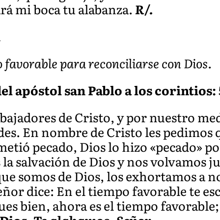
ará mi boca tu alabanza.
R/.
A
favorable para reconciliarse con Dios.
l apóstol san Pablo a los corintios: 5
jadores de Cristo, y por nuestro med
edes. En nombre de Cristo les pedimos 
metió pecado, Dios lo hizo «pecado» po
 la salvación de Dios y nos volvamos ju
e somos de Dios, los exhortamos a no
ñor dice: En el tiempo favorable te esc
ues bien, ahora es el tiempo favorable; 