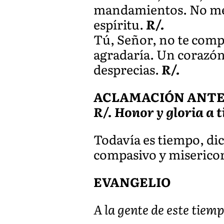
mandamientos. No me ar
espíritu.
R/.
Tú, Señor, no te compla
agradaría. Un corazón 
desprecias.
R/.
ACLAMACIÓN ANTES D
R/. Honor y gloria a t
Todavía es tiempo, dic
compasivo y miserico
EVANGELIO
A la gente de este tiemp