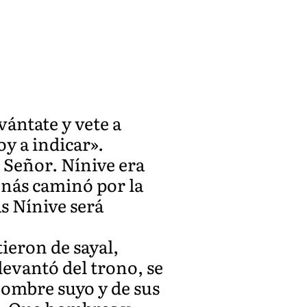
vántate y vete a
oy a indicar».
 Señor. Nínive era
onás caminó por la
s Nínive será
ieron de sayal,
levantó del trono, se
 nombre suyo y de sus