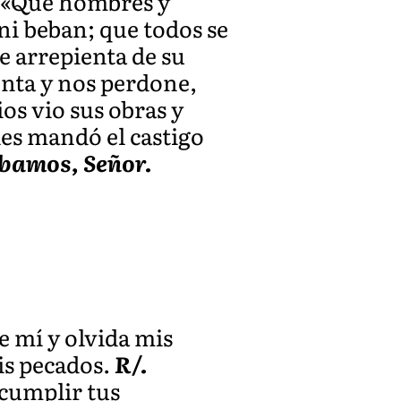
: «Que hombres y
ni beban; que todos se
e arrepienta de su
enta y nos perdone,
os vio sus obras y
les mandó el castigo
abamos, Señor.
e mí y olvida mis
is pecados.
R/.
 cumplir tus