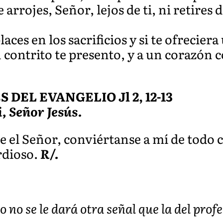
rojes, Señor, lejos de ti, ni retires d
ces en los sacrificios y si te ofrecier
contrito te presento, y a un corazón c
EL EVANGELIO Jl 2, 12-13
i, Señor Jesús.
e el Señor, conviértanse a mí de todo
rdioso.
R/.
o no se le dará otra señal que la del prof