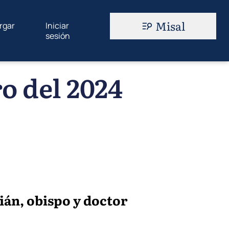
Misal
rgar
Iniciar
sesión
o del 2024
ián, obispo y doctor