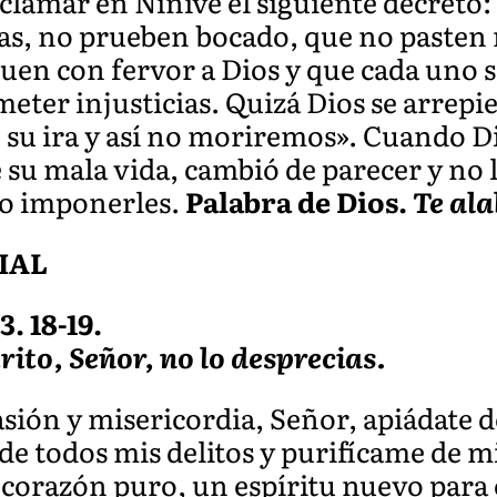
lamar en Nínive el siguiente decreto
jas, no prueben bocado, que no pasten 
quen con fervor a Dios y que cada uno s
meter injusticias. Quizá Dios se arrepi
 su ira y así no moriremos». Cuando Di
su mala vida, cambió de parecer y no 
o imponerles.
Palabra de Dios.
Te al
IAL
3. 18-19.
rito, Señor, no lo desprecias.
ión y misericordia, Señor, apiádate d
de todos mis delitos y purifícame de m
 corazón puro, un espíritu nuevo para