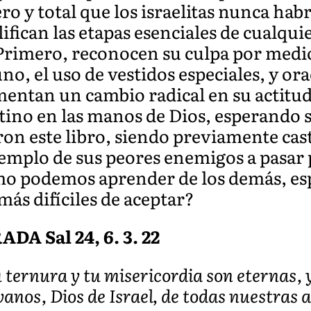
o y total que los israelitas nunca hab
fican las etapas esenciales de cualqui
 Primero, reconocen su culpa por medio
no, el uso de vestidos especiales, y or
entan un cambio radical en su actitud i
ino en las manos de Dios, esperando su
ron este libro, siendo previamente cast
ejemplo de sus peores enemigos a pasar
mo podemos aprender de los demás, es
más difíciles de aceptar?
 Sal 24, 6. 3. 22
 ternura y tu misericordia son eternas, 
vanos, Dios de Israel, de todas nuestras 