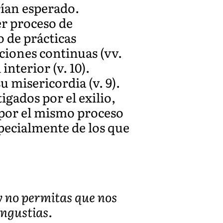
rían esperado.
er proceso de
 de prácticas
aciones continuas (vv.
nterior (v. 10).
 misericordia (v. 9).
igados por el exilio,
 por el mismo proceso
pecialmente de los que
y no permitas que nos
angustias.