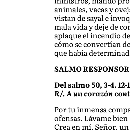
ministros, mandó proc
animales, vacas y ove
vistan de sayal e invo
mala vida y deje de co
aplaque el incendio de
cómo se convertían de 
que había determinad
SALMO RESPONSOR
Del salmo 50, 3-4. 12-1
R/. A un corazón cont
Por tu inmensa compas
ofensas. Lávame bien 
Crea en mí, Señor, un