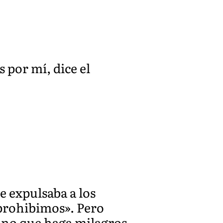
s por mí, dice el
e expulsaba a los
 prohibimos». Pero
uno que haga milagros