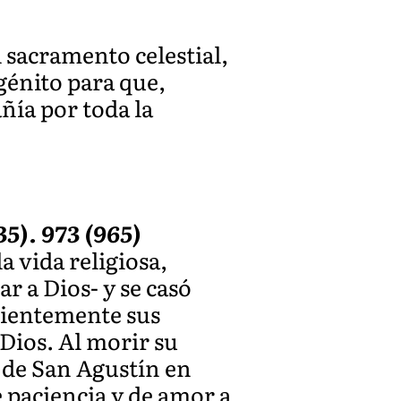
 sacramento celestial,
génito para que,
ñía por toda la
5). 973 (965)
a vida religiosa,
r a Dios- y se casó
cientemente sus
Dios. Al morir su
n de San Agustín en
e paciencia y de amor a