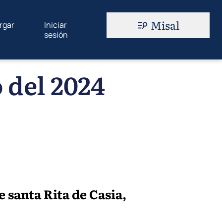
Misal
rgar
Iniciar
sesión
 del 2024
 santa Rita de Casia,