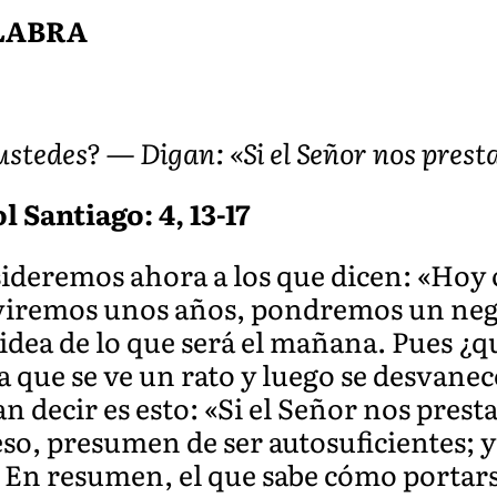
ALABRA
 ustedes? — Digan: «Si el Señor nos prest
l Santiago: 4, 13-17
deremos ahora a los que dicen: «Hoy
viviremos unos años, pondremos un ne
idea de lo que será el mañana. Pues ¿qu
 que se ve un rato y luego se desvanec
n decir es esto: «Si el Señor nos prest
eso, presumen de ser autosuficientes; y 
 En resumen, el que sabe cómo portarse