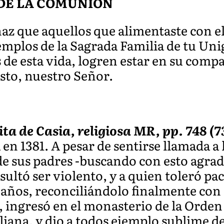
DE LA COMUNIÓN
az que aquellos que alimentaste con el
jemplos de la Sagrada Familia de tu Uni
 de esta vida, logren estar en su compa
isto, nuestro Señor.
a de Casia, religiosa MR, pp. 748 (73
n 1381. A pesar de sentirse llamada a l
de sus padres -buscando con esto agrada
ultó ser violento, y a quien toleró pa
 años, reconciliándolo finalmente con 
, ingresó en el monasterio de la Orde
aliana, y dio a todos ejemplo sublime d