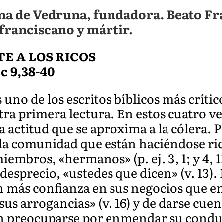
na de Vedruna, fundadora. Beato Fr
franciscano y mártir.
E A LOS RICOS
Mc 9,38-40
 uno de los escritos bíblicos más crítico
a primera lectura. En estos cuatro ve
 actitud que se aproxima a la cólera. P
a comunidad que están haciéndose rico
embros, «hermanos» (p. ej. 3, 1; y 4, 11
desprecio, «ustedes que dicen» (v. 13).
 más confianza en sus negocios que en
sus arrogancias» (v. 16) y de darse cuen
in preocuparse por enmendar su conduc