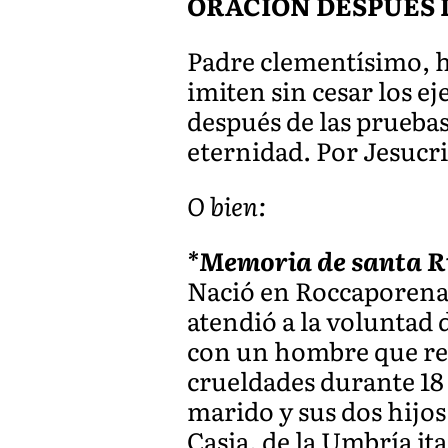
ORACIÓN DESPUÉS 
Padre clementísimo, h
imiten sin cesar los e
después de las pruebas
eternidad. Por Jesucr
O bien:
*Memoria de santa Rit
Nació en Roccaporena e
atendió a la voluntad 
con un hombre que res
crueldades durante 18
marido y sus dos hijos
Casia, de la Umbría it