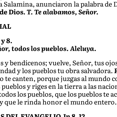
 a Salamina, anunciaron la palabra de D
de Dios.
T. Te alabamos, Señor.
IAL
 y 8.
ñor, todos los pueblos. Aleluya.
s y bendícenos; vuelve, Señor, tus ojo
ondad y los pueblos tu obra salvadora.
o te canten, porque juzgas al mundo co
 pueblos y riges en la tierra a las nacio
todos los pueblos, que los pueblos te 
y que le rinda honor el mundo entero.
DEL EVANGELIO Jn 8, 12