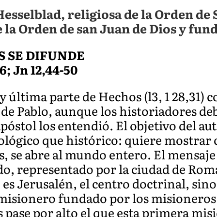
Hesselblad, religiosa de la Orden de 
 la Orden de san Juan de Dios y fun
S SE DIFUNDE
66; Jn 12,44-50
 y última parte de Hechos (l3, 1 28,31) 
s de Pablo, aunque los historiadores d
apóstol los entendió. El objetivo del aut
eológico que histórico: quiere mostrar
os, se abre al mundo entero. El mensaje 
o, representado por la ciudad de Roma,
es Jerusalén, el centro doctrinal, sino
misionero fundado por los misioneros 
 pase por alto el que esta primera mis