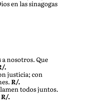
ios en las sinagogas
s a nosotros. Que
R/.
n justicia; con
nes.
R/.
aclamen todos juntos.
R/.