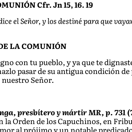
NIÓN Cfr. Jn 15, 16. 19
dice el Señor, y los destiné para que vaya
DE LA COMUNIÓN
no con tu pueblo, y ya que te dignast
 hazlo pasar de su antigua condición de
, nuestro Señor.
nga, presbítero y mártir MR, p. 731 (
n la Orden de los Capuchinos, en Fribu
amor al prójimo y un notable predicado