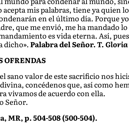
l mundo para condenar al mundo, sino
 acepta mis palabras, tiene ya quien l
condenarán en el último día. Porque y
adre, que me envió, me ha mandado lo 
 mandamiento es vida eterna. Así, pues,
a dicho».
Palabra del Señor.
T. Gloria
S OFRENDAS
l sano valor de este sacrificio nos hici
 divina, concédenos que, así como he
ra vivamos de acuerdo con ella.
ro Señor.
a, MR, p. 504-508 (500-504).