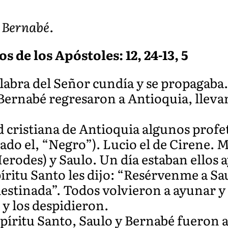
 Bernabé.
s de los Apóstoles: 12, 24-13, 5
alabra del Señor cundía y se propagab
 Bernabé regresaron a Antioquia, llev
 cristiana de Antioquia algunos profe
do el, “Negro”). Lucio el de Cirene. 
Herodes) y Saulo. Un día estaban ello
píritu Santo les dijo: “Resérvenme a Sa
estinada”. Todos volvieron a ayunar y 
y los despidieron.
spíritu Santo, Saulo y Bernabé fueron 