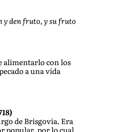
n y den fruto, y su fruto
e alimentarlo con los
 pecado a una vida
718)
rgo de Brisgovia. Era
r popular, por lo cual