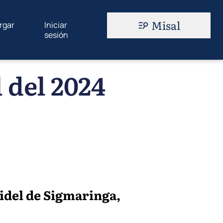
Misal
rgar
Iniciar
sesión
 del 2024
idel de Sigmaringa,