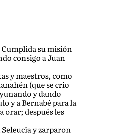
a. Cumplida su misión
ando consigo a Juan
tas y maestros, como
Manahén (que se crio
s ayunando y dando
ulo y a Bernabé para la
a orar; después les
a Seleucia y zarparon