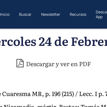
Desca
Inicio
Buscar
Newsletter
Recursos
App
rcoles 24 de Febrer
Descargar y ver en PDF
Cuaresma MR, p. 196 (215) / Lecc. I p. 
de Nicomedia, mártir. Beatos: Tomás M