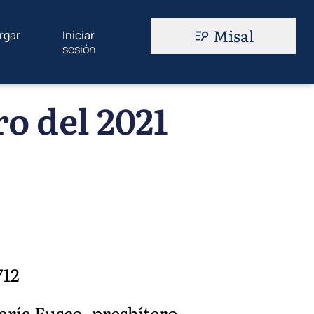
Misal
rgar
Iniciar
sesión
o del 2021
712
aría Fusco, presbítero