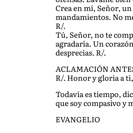
Crea en mí, Señor, un
mandamientos. No me ar
R/.
Tú, Señor, no te compla
agradaría. Un corazón 
desprecias. R/.
ACLAMACIÓN ANTES D
R/. Honor y gloria a ti
Todavía es tiempo, di
que soy compasivo y m
EVANGELIO