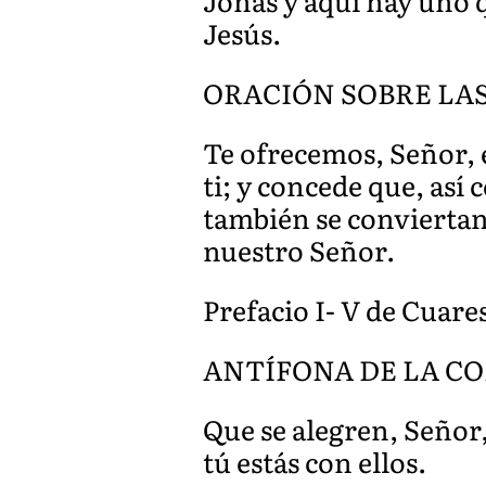
Jonás y aquí hay uno q
Jesús.
ORACIÓN SOBRE LA
Te ofrecemos, Señor, 
ti; y concede que, así
también se conviertan
nuestro Señor.
Prefacio I- V de Cuare
ANTÍFONA DE LA COM
Que se alegren, Señor
tú estás con ellos.