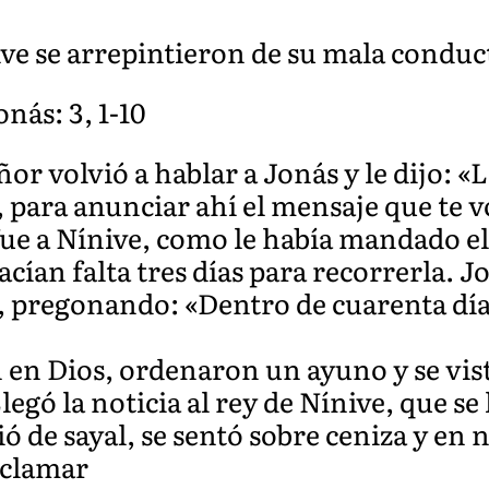
ive se arrepintieron de su mala conduc
onás: 3, 1-10
ñor volvió a hablar a Jonás y le dijo: «
, para anunciar ahí el mensaje que te v
fue a Nínive, como le había mandado el
ían falta tres días para recorrerla. J
, pregonando: «Dentro de cuarenta día
 en Dios, ordenaron un ayuno y se vist
egó la noticia al rey de Nínive, que se 
tió de sayal, se sentó sobre ceniza y en
oclamar