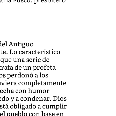
del Antiguo
e. Lo característico
 que una serie de
 trata de un profeta
os perdonó a los
tuviera completamente
 hecha con humor
edo y a condenar. Dios
stá obligado a cumplir
el pueblo con base en