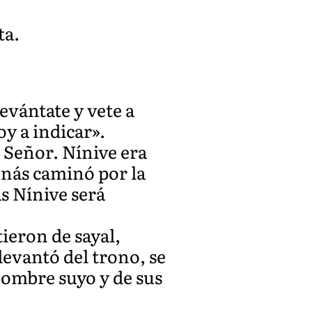
ta.
Levántate y vete a
oy a indicar».
 Señor. Nínive era
onás caminó por la
s Nínive será
ieron de sayal,
levantó del trono, se
 nombre suyo y de sus