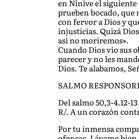
en Nínive el siguiente
prueben bocado, que n
con fervor a Dios y qu
injusticias. Quizá Dio
así no moriremos».
Cuando Dios vio sus o
parecer y no les mand
Dios. Te alabamos, Se
SALMO RESPONSOR
Del salmo 50,3-4.12-13.
R/. A un corazón contr
Por tu inmensa compas
ofensas. Lávame bien d