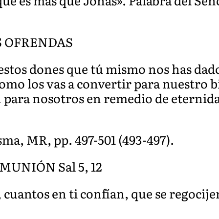
ue es más que Jonás». Palabra del Seño
S OFRENDAS
estos dones que tú mismo nos has dado
 como los vas a convertir para nuestro 
 para nosotros en remedio de eternida
sma, MR, pp. 497-501 (493-497).
UNIÓN Sal 5, 12
, cuantos en ti confían, que se regoci