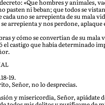
 decreto: «Que hombres y animales, vac
o pasten ni beban; que todos se vistan
e cada uno se arrepienta de su mala vi
s se arrepienta y nos perdone, aplaque e
bras y cómo se convertían de su mala v
ó el castigo que había determinado im
ñor.
IAL
18-19.
ito, Señor, no lo desprecias.
ión y misericordia, Señor, apiádate d
e todos mis delitos y purifícame de mi