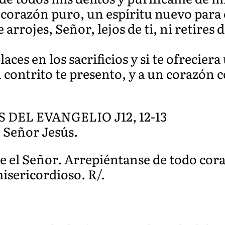
 corazón puro, un espíritu nuevo para
rojes, Señor, lejos de ti, ni retires d
ces en los sacrificios y si te ofrecier
contrito te presento, y a un corazón c
EL EVANGELIO J12, 12-13
, Señor Jesús.
ce el Señor. Arrepiéntanse de todo cor
isericordioso. R/.