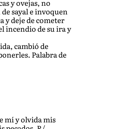
as y ovejas, no
 de sayal e invoquen
da y deje de cometer
l incendio de su ira y
ida, cambió de
ponerles. Palabra de
e mí y olvida mis
s pecados. R/.