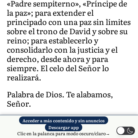
«Padre sempiterno», «Príncipe de
la paz»; para extender el
principado con una paz sin límites
sobre el trono de David y sobre su
reino; para establecerlo y
consolidarlo con la justicia y el
derecho, desde ahora y para
siempre. El celo del Señor lo
realizará.
Palabra de Dios. Te alabamos,
Señor.
SALMO RESPONSORIAL
Acceder a más contenido y sin anuncios
Descargar app
Clic en la palanca para modo oscuro/claro→
Del salmo 95, 1-2a. 2b-3. 11-12. 13.