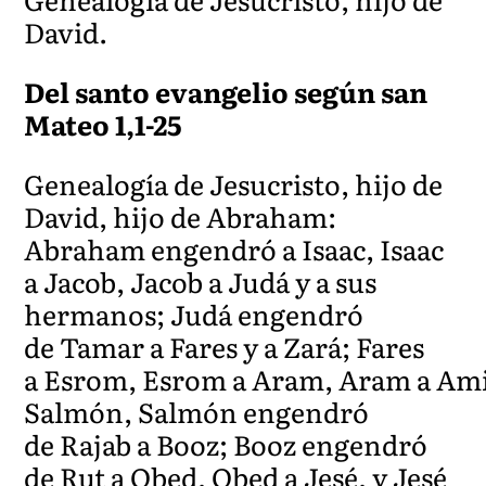
David.
Del santo evangelio según san
Mateo 1,1-25
Genealogía de Jesucristo, hijo de
David, hijo de Abraham:
Abraham engendró a Isaac, Isaac
a Jacob, Jacob a Judá y a sus
hermanos; Judá engendró
de Tamar a Fares y a Zará; Fares
a Esrom, Esrom a Aram, Aram a Am
Salmón, Salmón engendró
de Rajab a Booz; Booz engendró
de Rut a Obed, Obed a Jesé, y Jesé