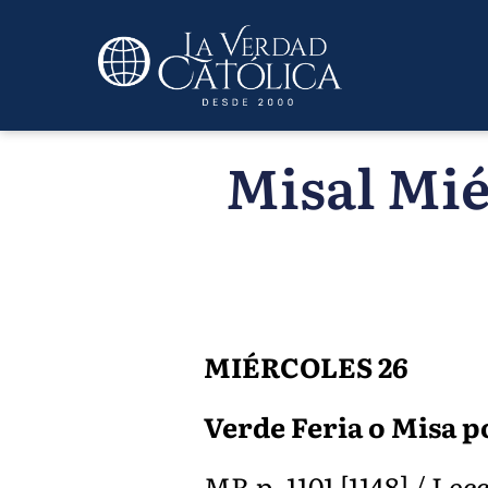
Misal Mié
MIÉRCOLES 26
Verde Feria o Misa p
MR p. 1101 [1148] / Lecc