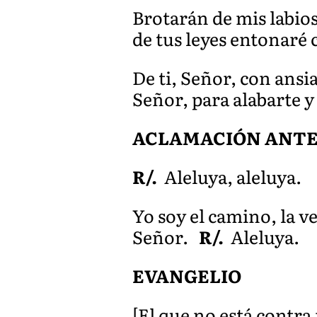
Brotarán de mis labios
de tus leyes entonaré 
De ti, Señor, con ansia
Señor, para alabarte y
ACLAMACIÓN ANTE
R/.
Aleluya, aleluya.
Yo soy el camino, la ve
Señor.
R/.
Aleluya.
EVANGELIO
[El que no está contra