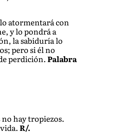
y lo atormentará con
e, y lo pondrá a
n, la sabiduría lo
s; pero si él no
 de perdición.
Palabra
 no hay tropiezos.
 vida.
R/.