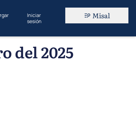
Misal
rgar
Iniciar
sesión
o del 2025