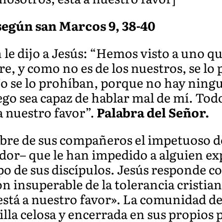
según san Marcos 9, 38-40
le dijo a Jesús: “Hemos visto a uno qu
, y como no es de los nuestros, se lo
No se lo prohíban, porque no hay ning
go sea capaz de hablar mal de mí. Todo
a nuestro favor”.
Palabra del Señor.
e de sus compañeros el impetuoso de 
dor– que le han impedido a alguien e
po de sus discípulos. Jesús responde c
n insuperable de la tolerancia cristia
 está a nuestro favor». La comunidad d
lla celosa y encerrada en sus propios 