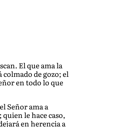
uscan. El que ama la
á colmado de gozo; el
Señor en todo lo que
y el Señor ama a
 quien le hace caso,
 dejará en herencia a