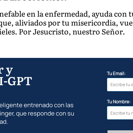
inefable en la enfermedad, ayuda con t
ue, aliviados por tu misericordia, vue
fieles. Por Jesucristo, nuestro Señor.
r y
Tu Email:
I-GPT
Tu Nombre:
teligente entrenado con las
inger, que responde con su
ad.