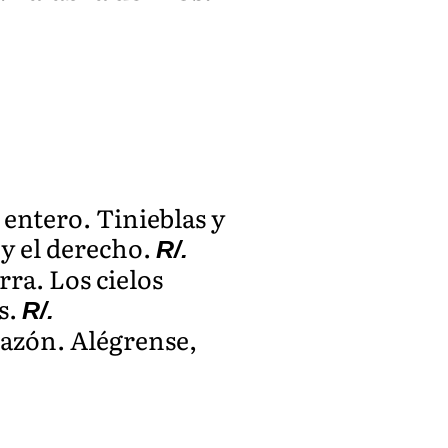
 entero. Tinieblas y
 y el derecho.
R/.
rra. Los cielos
s.
R/.
orazón. Alégrense,