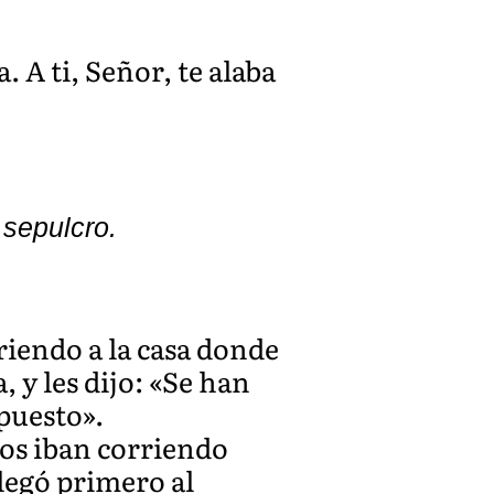
. A ti, Señor, te alaba
 sepulcro.
riendo a la casa donde
 y les dijo: «Se han
puesto».
dos iban corriendo
llegó primero al