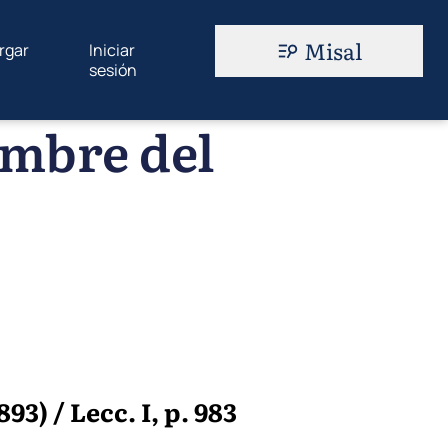
Misal
rgar
Iniciar
sesión
embre del
93) / Lecc. I, p. 983