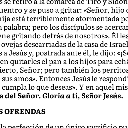
 se retiró a la comarca de Tiro y Sid
uentro y se puso a gritar: «Señor, hijo
ija está terriblemente atormentada p
a palabra; pero los discípulos se acerca
ne gritando detrás de nosotros». Él le
 ovejas descarriadas de la casa de Israel
 a Jesús y, postrada ante él, le dijo: «¡
n quitarles el pan a los hijos para echá
 cierto, Señor; pero también los perrit
e sus amos». Entonces Jesús le respond
se cumpla lo que deseas». Y en aquel m
a del Señor.
Gloria a ti, Señor Jesús.
S OFRENDAS
a perfección de un único sacrificio pus