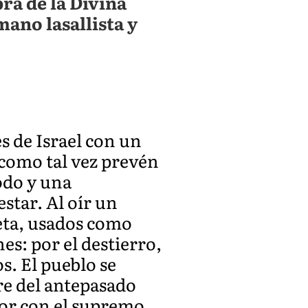
ra de la Divina
ano lasallista y
es de Israel con un
como tal vez prevén
odo y una
star. Al oír un
eta, usados como
es: por el destierro,
s. El pueblo se
re del antepasado
ñor con el supremo