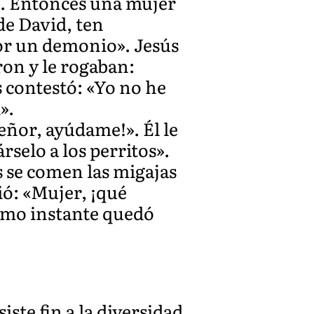
ón. Entonces una mujer
 de David, ten
or un demonio». Jesús
ron y le rogaban:
s contestó: «Yo no he
».
Señor, ayúdame!». Él le
rselo a los perritos».
os se comen las migajas
ió: «Mujer, ¡qué
ismo instante quedó
iste fin a la diversidad