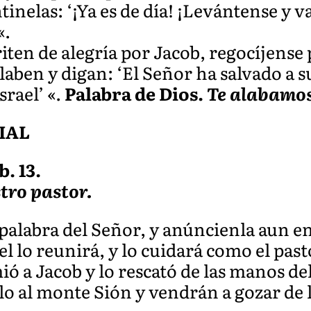
tinelas: ‘¡Ya es de día! ¡Levántense y 
«.
riten de alegría por Jacob, regocíjense 
aben y digan: ‘El Señor ha salvado a s
srael’ «.
Palabra de Dios.
Te alabamos
IAL
b. 13.
stro pastor.
palabra del Señor, y anúncienla aun en
el lo reunirá, y lo cuidará como el pas
ó a Jacob y lo rescató de las manos de
o al monte Sión y vendrán a gozar de l