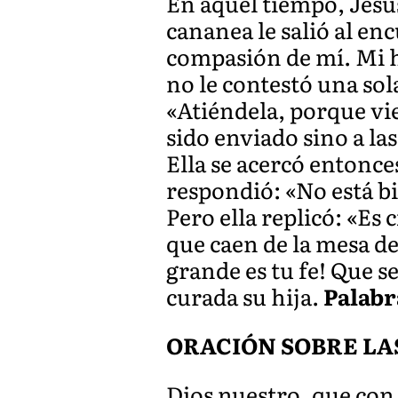
En aquel tiempo, Jesús
cananea le salió al enc
compasión de mí. Mi h
no le contestó una sol
«Atiéndela, porque vie
sido enviado sino a las
Ella se acercó entonces
respondió: «No está bie
Pero ella replicó: «Es
que caen de la mesa d
grande es tu fe! Que 
curada su hija.
Palabr
ORACIÓN SOBRE LA
Dios nuestro, que con l