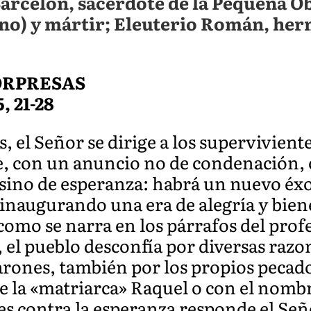
Barcelón, sacerdote de la Pequeña Ob
o) y mártir; Eleuterio Román, herm
SORPRESAS
5, 21-28
, el Señor se dirige a los supervivient
, con un anuncio no de condenación, 
, sino de esperanza: habrá un nuevo éx
inaugurando una era de alegría y biene
como se narra en los párrafos del prof
 el pueblo desconfía por diversas razon
arones, también por los propios pecado
de la «matriarca» Raquel o con el nomb
nes contra la esperanza responde el Se