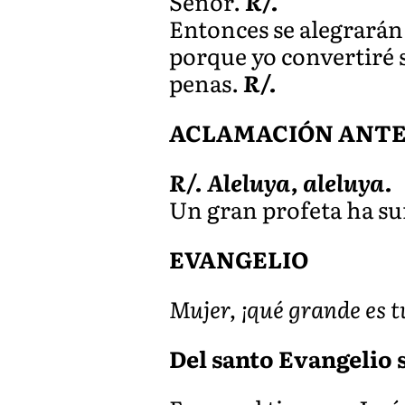
Señor.
R/.
Entonces se alegrarán 
porque yo convertiré su
penas.
R/.
ACLAMACIÓN ANTES 
R/. Aleluya, aleluya.
Un gran profeta ha sur
EVANGELIO
Mujer, ¡qué grande es tu
Del santo Evangelio s