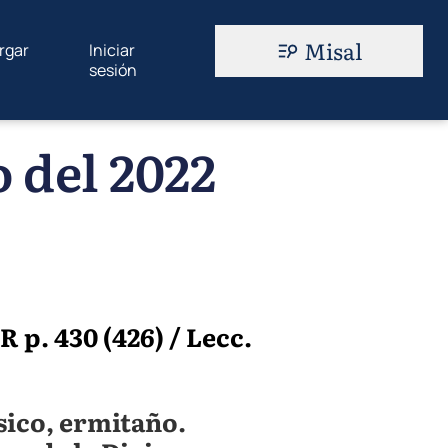
Misal
rgar
Iniciar
sesión
 del 2022
p. 430 (426) / Lecc.
sico, ermitaño.