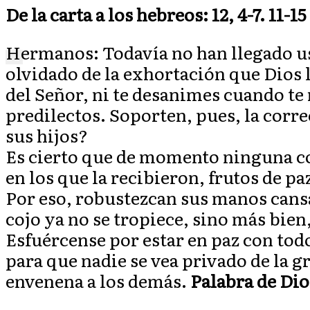
De la carta a los hebreos: 12, 4-7. 11-15
Hermanos: Todavía no han llegado ust
X
olvidado de la exhortación que Dios l
del Señor, ni te desanimes cuando te 
predilectos. Soporten, pues, la corre
sus hijos?
Es cierto que de momento ninguna cor
en los que la recibieron, frutos de pa
Por eso, robustezcan sus manos cansa
cojo ya no se tropiece, sino más bien,
Esfuércense por estar en paz con todos
para que nadie se vea privado de la 
envenena a los demás.
Palabra de Dio