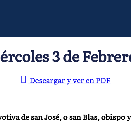
ércoles 3 de Febrero
Descargar y ver en PDF
votiva de san José, o san Blas, obispo 