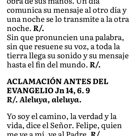
obra de sus manos. Un día
comunica su mensaje al otro día y
una noche se lo transmite a la otra
noche.
R/.
Sin que pronuncien una palabra,
sin que resuene su voz, a toda la
tierra llega su sonido y su mensaje
hasta el fin del mundo.
R/.
ACLAMACIÓN ANTES DEL
EVANGELIO Jn 14, 6. 9
R/. Aleluya, aleluya.
Yo soy el camino, la verdad y la
vida, dice el Señor. Felipe, quien
me ve a mí, ve al Padre.
R/.