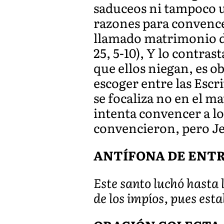
saduceos ni tampoco ut
razones para convence
llamado matrimonio del
25, 5-10), Y lo contra
que ellos niegan, es o
escoger entre las Escr
se focaliza no en el m
intenta convencer a lo
convencieron, pero Je
ANTÍFONA DE ENT
Este santo luchó hasta 
de los impíos, pues est