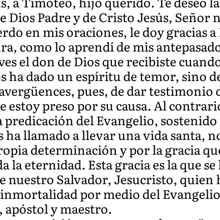
s, a Timoteo, hijo querido. Te deseo la 
de Dios Padre y de Cristo Jesús, Señor
erdo en mis oraciones, le doy gracias a 
ra, como lo aprendí de mis antepasados
es el don de Dios que recibiste cuand
 ha dado un espíritu de temor, sino de
avergüences, pues, de dar testimonio d
e estoy preso por su causa. Al contra
a predicación del Evangelio, sostenido 
s ha llamado a llevar una vida santa, 
ropia determinación y por la gracia qu
da la eternidad. Esta gracia es la que 
e nuestro Salvador, Jesucristo, quien 
la inmortalidad por medio del Evangelio
 apóstol y maestro.