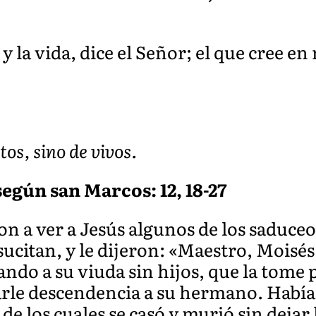
y la vida, dice el Señor; el que cree e
os, sino de vivos.
egún san Marcos: 12, 18-27
n a ver a Jesús algunos de los saduceo
ucitan, y le dijeron: «Maestro, Moisés 
do a su viuda sin hijos, que la tome
arle descendencia a su hermano. Había 
e los cuales se casó y murió sin dejar 