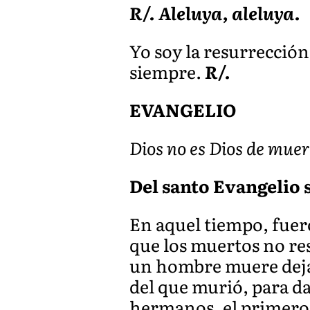
R/. Aleluya, aleluya.
Yo soy la resurrección 
siempre.
R/.
EVANGELIO
Dios no es Dios de muert
Del santo Evangelio s
En aquel tiempo, fuero
que los muertos no res
un hombre muere dejan
del que murió, para d
hermanos, el primero d