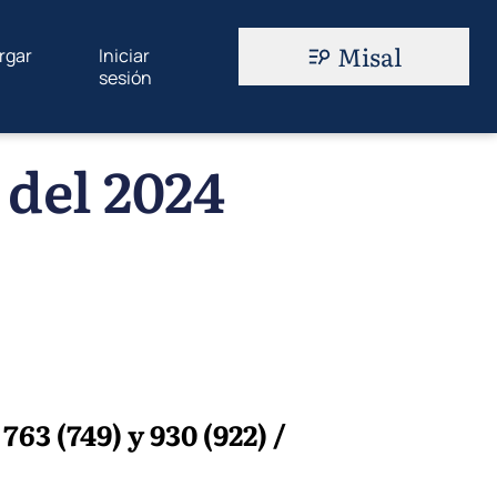
Misal
rgar
Iniciar
sesión
 del 2024
3 (749) y 930 (922) /