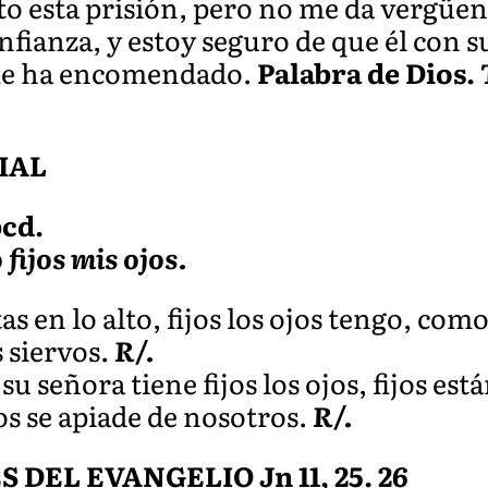
to esta prisión, pero no me da vergüen
fianza, y estoy seguro de que él con s
 me ha encomendado.
Palabra de Dios.
IAL
bcd.
 fijos mis ojos.
as en lo alto, fijos los ojos tengo, como 
 siervos.
R/.
su señora tiene fijos los ojos, fijos est
os se apiade de nosotros.
R/.
EL EVANGELIO Jn 11, 25. 26