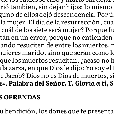
ió también, sin dejar hijos; lo mismo e
guno de ellos dejó descendencia. Por 
a mujer. El día de la resurrección, cu
 cuál de los siete será mujer? Porque fu
stán en un error, porque no entienden l
uando resuciten de entre los muertos, 
ujeres marido, sino que serán como los
que los muertos resucitan, ¿acaso no ha
la zarza, en que Dios le dijo: Yo soy e
 de Jacob? Dios no es Dios de muertos, s
s».
Palabra del Señor.
T. Gloria a ti, 
S OFRENDAS
tu bendición, los dones que te present