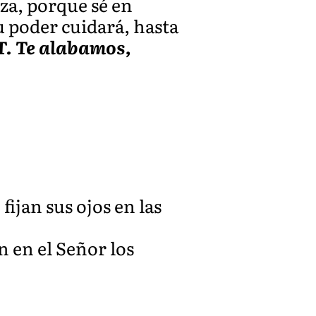
za, porque sé en
u poder cuidará, hasta
T. Te alabamos,
fijan sus ojos en las
án en el Señor los