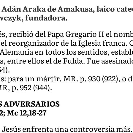
 Adán Araka de Amakusa, laico cate
wczyk, fundadora.
, recibió del Papa Gregario II el nomb
el reorganizador de la Iglesia franca.
ó Alemania en todos los sentidos, establ
 entre ellos el de Fulda. Fue asesin
4).
: para un mártir. MR. p. 930 (922), o 
R, p. 952 (944).
S ADVERSARIOS
22; Mc 12,18-27
Jesús enfrenta una controversia más. 