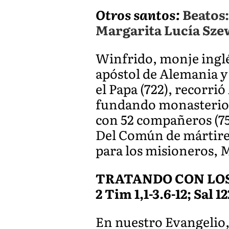
Otros santos:
Beatos:
Margarita Lucía Sze
Winfrido, monje inglés
apóstol de Alemania y 
el Papa (722), recorri
fundando monasterios,
con 52 compañeros (75
Del Común de mártires
para los misioneros, M
TRATANDO CON LO
2 Tim 1,1-3.6-12; Sal 1
En nuestro Evangelio, 