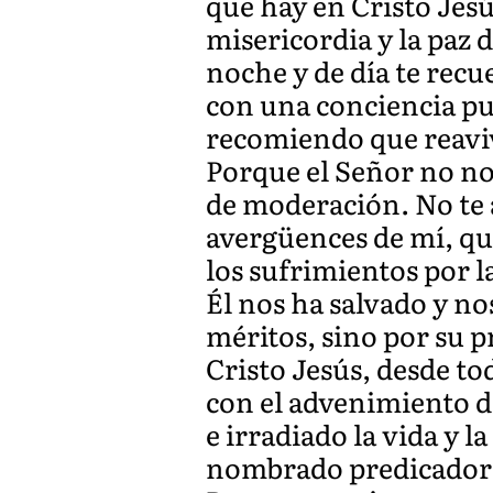
que hay en Cristo Jesú
misericordia y la paz 
noche y de día te recu
con una conciencia pu
recomiendo que reaviv
Porque el Señor no nos
de moderación. No te 
avergüences de mí, qu
los sufrimientos por l
Él nos ha salvado y no
méritos, sino por su p
Cristo Jesús, desde to
con el advenimiento d
e irradiado la vida y 
nombrado predicador,