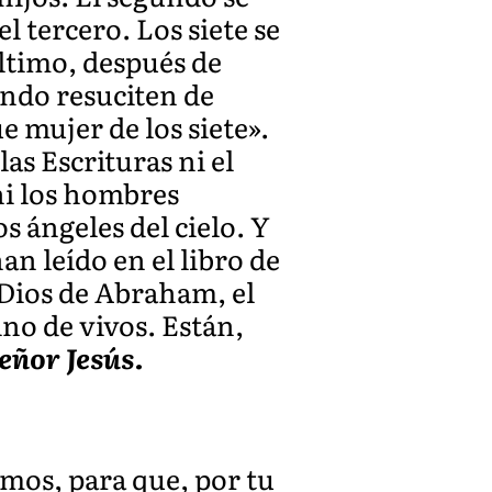
l tercero. Los siete se
último, después de
ando resuciten de
e mujer de los siete».
as Escrituras ni el
ni los hombres
 ángeles del cielo. Y
n leído en el libro de
l Dios de Abraham, el
ino de vivos. Están,
Señor Jesús.
amos, para que, por tu