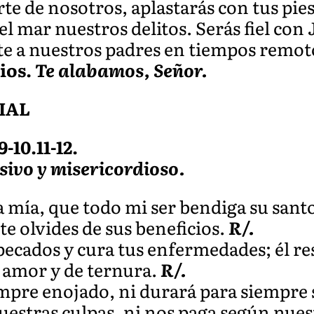
e de nosotros, aplastarás con tus pie
el mar nuestros delitos. Serás fiel co
 a nuestros padres en tiempos remoto
ios.
Te alabamos, Señor.
IAL
-10.11-12.
sivo y misericordioso.
a mía, que todo mi ser bendiga su sant
te olvides de sus beneficios.
R/.
ecados y cura tus enfermedades; él res
e amor y de ternura.
R/.
empre enojado, ni durará para siempre 
estras culpas, ni nos paga según nues