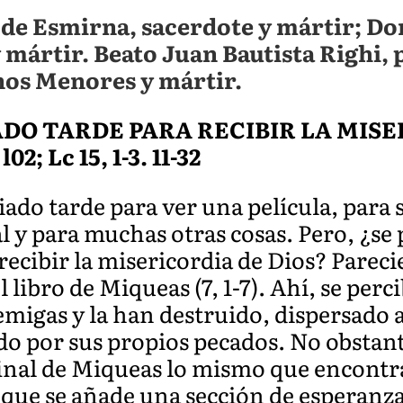
 de Esmirna, sacerdote y mártir; D
 mártir. Beato Juan Bautista Righi, 
os Menores y mártir.
DO TARDE PARA RECIBIR LA MISE
l02; Lc 15, 1-3. 11-32
ado tarde para ver una película, para s
 y para muchas otras cosas. Pero, ¿se 
ecibir la misericordia de Dios? Pareci
el libro de Miqueas (7, 1-7). Ahí, se per
migas y la han destruido, dispersado a
ado por sus propios pecados. No obstan
final de Miqueas lo mismo que encontr
 que se añade una sección de esperanza