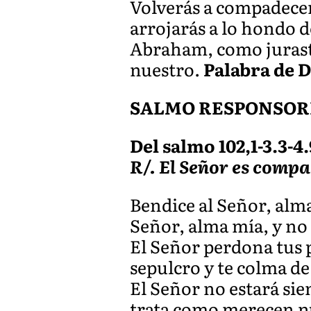
Volverás a compadecert
arrojarás a lo hondo d
Abraham, como juraste
nuestro.
Palabra de D
SALMO RESPONSOR
Del salmo 102,1-3.3-4.9
R/. El Señor es compa
Bendice al Señor, alm
Señor, alma mía, y no 
El Señor perdona tus p
sepulcro y te colma d
El Señor no estará si
trata como merecen nu