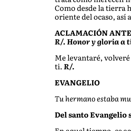
Como desde la tierra ha
oriente del ocaso, así 
ACLAMACIÓN ANTES 
R/. Honor y gloria a t
Me levantaré, volveré 
ti.
R/.
EVANGELIO
Tu hermano estaba muer
Del santo Evangelio s
En aquel tiempo, se ac