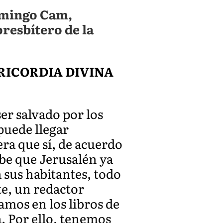
omingo Cam,
presbítero de la
RICORDIA DIVINA
er salvado por los
puede llegar
era que sí, de acuerdo
cibe que Jerusalén ya
 sus habitantes, todo
te, un redactor
amos en los libros de
. Por ello, tenemos