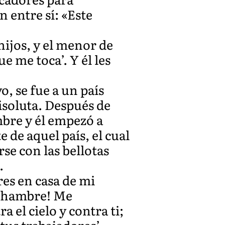
n entre sí: «Este
hijos, y el menor de
ue me toca’. Y él les
, se fue a un país
isoluta. Después de
bre y él empezó a
 de aquel país, el cual
se con las bellotas
.
res en casa de mi
e hambre! Me
a el cielo y contra ti;