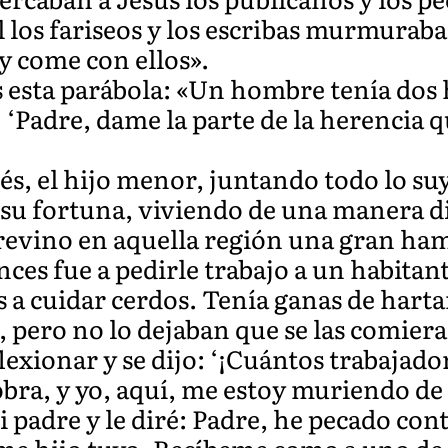
l los fariseos y los escribas murmuraba
 y come con ellos».
s esta parábola: «Un hombre tenía dos 
e: ‘Padre, dame la parte de la herencia q
, el hijo menor, juntando todo lo suyo
ó su fortuna, viviendo de una manera d
revino en aquella región una gran ham
ces fue a pedirle trabajo a un habitante
a cuidar cerdos. Tenía ganas de hartar
 pero no lo dejaban que se las comiera
lexionar y se dijo: ‘¡Cuántos trabajado
obra, y yo, aquí, me estoy muriendo d
 padre y le diré: Padre, he pecado contr