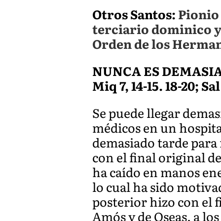
Otros Santos:
Pionio
terciario dominico y
Orden de los Herman
NUNCA ES DEMASIA
Miq 7, 14-15. 18-20; Sal 
Se puede llegar demasi
médicos en un hospital
demasiado tarde para r
con el final original d
ha caído en manos ene
lo cual ha sido motiv
posterior hizo con el 
Amós y de Oseas, a los