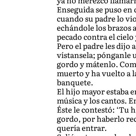
ya no merezco llamarm
Enseguida se puso en c
cuando su padre lo vio
echándole los brazos a
pecado contra el cielo
Pero el padre les dijo 
vístansela; pónganle un
gordo y mátenlo. Coma
muerto y ha vuelto a l
banquete.
El hijo mayor estaba en
música y los cantos. E
Éste le contestó: ‘Tu
gordo, por haberlo re
quería entrar.