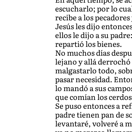
escucharlo; por lo cua
recibe a los pecadores
Jesús les dijo entonce
ellos le dijo a su padr
repartió los bienes.
No muchos días después
lejano y allá derroch
malgastarlo todo, sob
pasar necesidad. Enton
lo mandó a sus campos 
que comían los cerdos,
Se puso entonces a ref
padre tienen pan de s
levantaré, volveré a mi