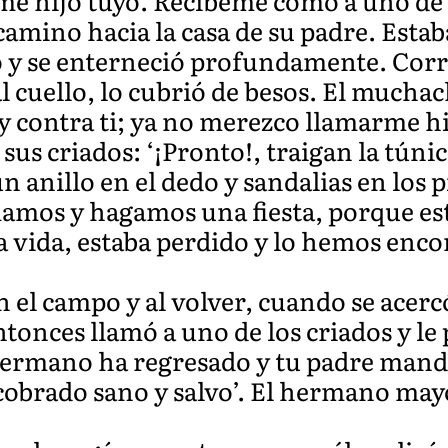
e hijo tuyo. Recíbeme como a uno de t
amino hacia la casa de su padre. Estaba
 y se enterneció profundamente. Corri
l cuello, lo cubrió de besos. El muchach
 y contra ti; ya no merezco llamarme hi
a sus criados: ‘¡Pronto!, traigan la túni
 anillo en el dedo y sandalias en los p
mos y hagamos una fiesta, porque est
a vida, estaba perdido y lo hemos enco
 el campo y al volver, cuando se acercó 
ntonces llamó a uno de los criados y l
 hermano ha regresado y tu padre mand
cobrado sano y salvo’. El hermano may