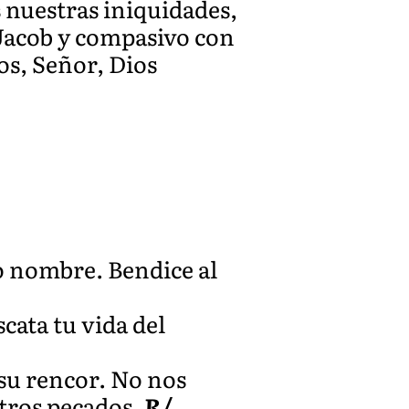
s nuestras iniquidades,
n Jacob y compasivo con
s, Señor, Dios
o nombre. Bendice al
cata tu vida del
su rencor. No nos
tros pecados.
R/.