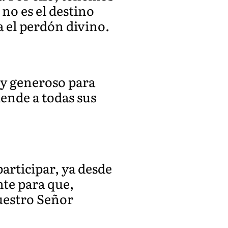
 no es el destino
a el perdón divino.
 y generoso para
ende a todas sus
participar, ya desde
nte para que,
nuestro Señor