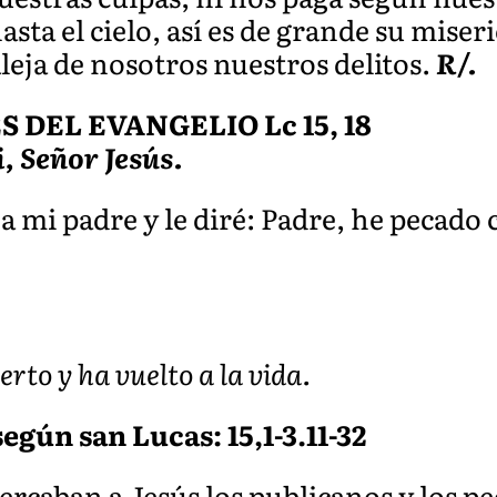
sta el cielo, así es de grande su miser
aleja de nosotros nuestros delitos.
R/.
DEL EVANGELIO Lc 15, 18
i, Señor Jesús.
a mi padre y le diré: Padre, he pecado c
to y ha vuelto a la vida.
egún san Lucas: 15,1-3.11-32
ercaban a Jesús los publicanos y los p