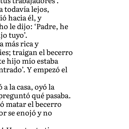
us trabajadores’.
 todavía lejos,
ó hacia él, y
o le dijo: ‘Padre, he
jo tuyo’.
ca más rica y
ies; traigan el becerro
e hijo mío estaba
ntrado’. Y empezó el
a la casa, oyó la
e preguntó qué pasaba.
ó matar el becerro
or se enojó y no