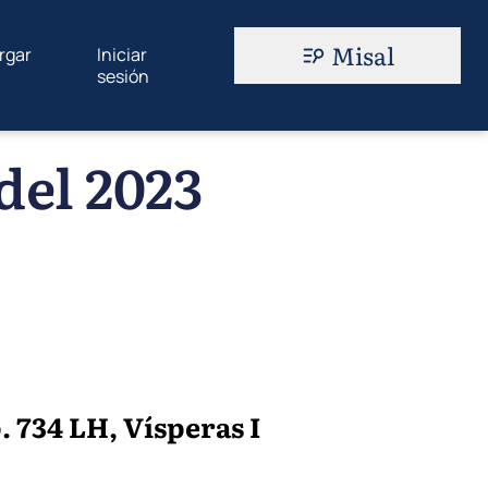
Misal
rgar
Iniciar
sesión
del 2023
. 734 LH, Vísperas I