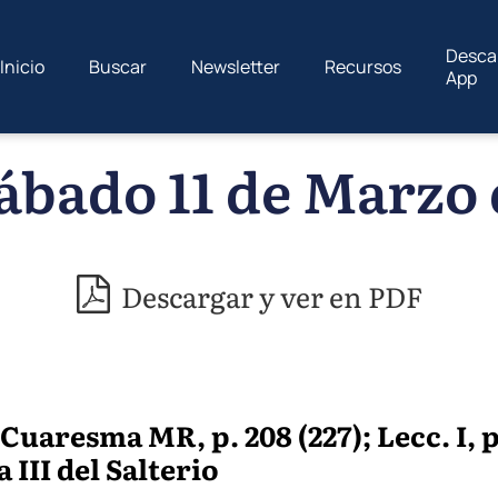
Desca
Inicio
Buscar
Newsletter
Recursos
App
ábado 11 de Marzo 
Descargar y ver en PDF
uaresma MR, p. 208 (227); Lecc. I, p
III del Salterio