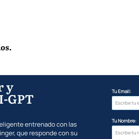
i
os.
r y
Tu Email:
I-GPT
Tu Nombre:
teligente entrenado con las
inger, que responde con su