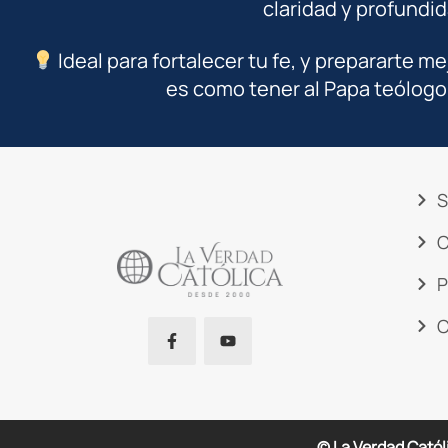
claridad y profundid
Ideal para fortalecer tu fe, y prepararte me
es como tener al Papa teólogo
S
C
P
C
© La Verdad Catól