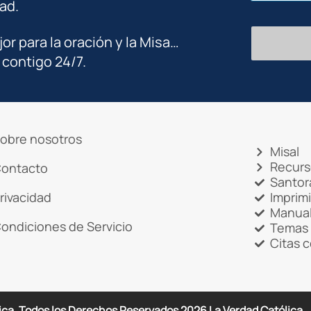
ad.
jor para la oración y la Misa…
 contigo 24/7.
obre nosotros
Misal
Recurs
ontacto
Santor
rivacidad
Imprim
Manual
ondiciones de Servicio
Temas 
Citas 
ica. Todos los Derechos Reservados
2026
La Verdad Católica