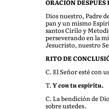
ORACIÓN DESPUÉS 
Dios nuestro, Padre d
pan y un mismo Espíri
santos Cirilo y Metod
perse
verando en la mis
Jesucristo, nuestro S
RITO DE CONCLUSI
C. El Señor esté con u
T.
Y con tu espíritu.
C. La bendición de Di
sobre ustedes.