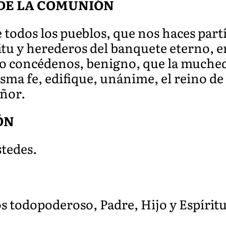
DE LA COMUNIÓN
e todos los pueblos, que nos haces par
tu y herederos d
el banquete eterno, en
io concédenos, benigno, que la muched
ma fe, edifique, unánime, el reino de j
eñor
.
ÓN
stedes.
os todopoderoso, Padre, Hijo y Espírit