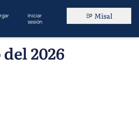
Misal
rgar
Iniciar
sesión
 del 2026