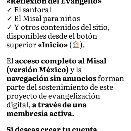
«Reflexión del Evangelio»
✓ El santoral
✓ El Misal para niños
✓ Y otros contenidos del sitio,
disponibles desde el botón
superior
«Inicio»
(
).
El
acceso completo al Misal
(versión México)
y la
navegación sin anuncios
forman
parte del sostenimiento de este
proyecto de evangelización
digital,
a través de una
membresía activa.
Si deseas crear tu cuenta