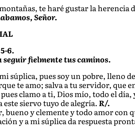
montañas, te haré gustar la herencia d
labamos, Señor.
IAL
 5-6.
 seguir fielmente tus caminos.
 mi súplica, pues soy un pobre, lleno d
ue te amo; salva a tu servidor, que en
ues clamo a ti, Dios mío, todo el día, y
a este siervo tuyo de alegría.
R/.
r, bueno y clemente y todo amor con 
ción y a mi súplica da respuesta pront