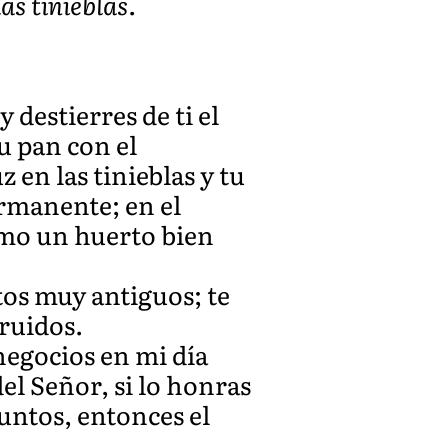
as tinieblas.
 destierres de ti el
u pan con el
 en las tinieblas y tu
ermanente; en el
como un huerto bien
tos muy antiguos; te
ruidos.
 negocios en mi día
 del Señor, si lo honras
suntos, entonces el