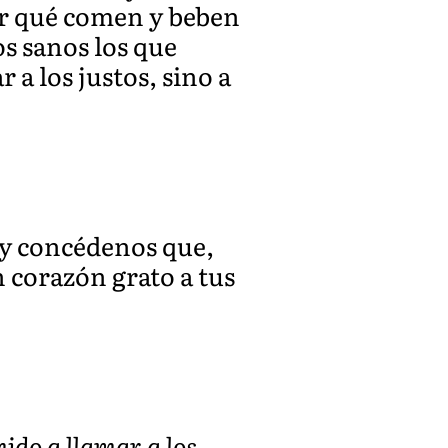
Por qué comen y beben
s sanos los que
 a los justos, sino a
a y concédenos que,
n corazón grato a tus
nido a llamar a los