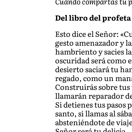
Cuando compartas tu pan
Del libro del profeta 
Esto dice el Señor: «C
gesto amenazador y la
hambriento y sacies la 
oscuridad será como e
desierto saciará tu ha
regado, como un manan
Construirás sobre tus 
llamarán reparador de
Si detienes tus pasos p
santo, si llamas al sáb
absteniéndote de viajes
Señor será tu delicia.