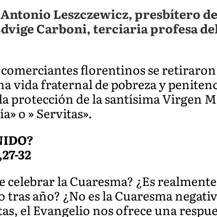
 Antonio Leszczewicz, presbítero de
dvige Carboni, terciaria profesa de
e comerciantes florentinos se retiraro
na vida fraternal de pobreza y peniten
la protección de la santísima Virgen Ma
a» o » Servitas».
NIDO?
,27-32
 celebrar la Cuaresma? ¿Es realmente
o tras año? ¿No es la Cuaresma negativ
as, el Evangelio nos ofrece una respu