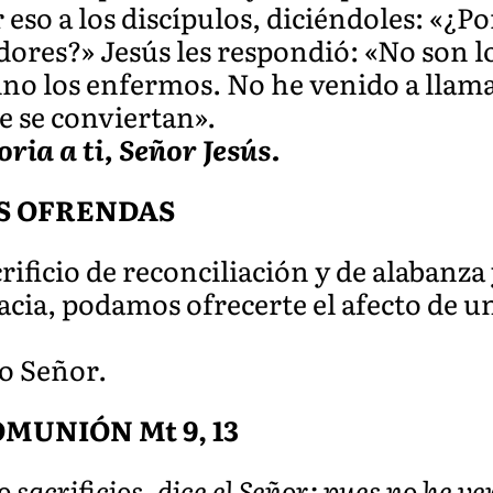
r eso a los discípulos, diciéndoles: «¿
ores?» Jesús les respondió: «No son lo
ino los enfermos. No he venido a llamar
e se conviertan».
oria a ti, Señor Jesús.
S OFRENDAS
crificio de reconciliación y de alabanz
cacia, podamos ofrecerte el afecto de u
ro Señor.
MUNIÓN Mt 9, 13
 sacrificios, dice el Señor; pues no he ve