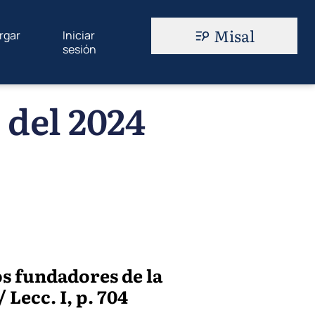
Misal
rgar
Iniciar
sesión
 del 2024
os fundadores de la
 Lecc. I, p. 704