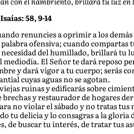
 con el hambriento, brillará tu luz en l
Isaías: 58, 9-14
uando renuncies a oprimir a los demás y
 palabra ofensiva; cuando compartas t
necesidad del humillado, brillará tu luz
l mediodía. El Señor te dará reposo p
mbre y dará vigor a tu cuerpo; serás 
tial cuyas aguas no se agotan.
viejas ruinas y edificarás sobre cimien
 brechas y restaurador de hogares der
ara no violar el sábado y no tratas tus
ado tu delicia y lo consagras a la gloria
, de buscar tu interés, de tratar tus a