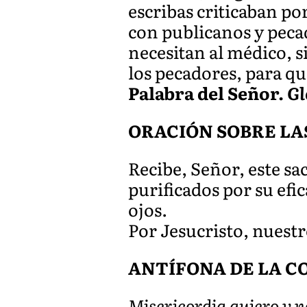
escribas criticaban po
con publicanos y pecad
necesitan al médico, s
los pecadores, para qu
Palabra del Señor.
Gl
ORACIÓN SOBRE LA
Recibe, Señor, este sa
purificados por su efi
ojos.
Por Jesucristo, nuest
ANTÍFONA DE LA CO
Misericordia quiero y no