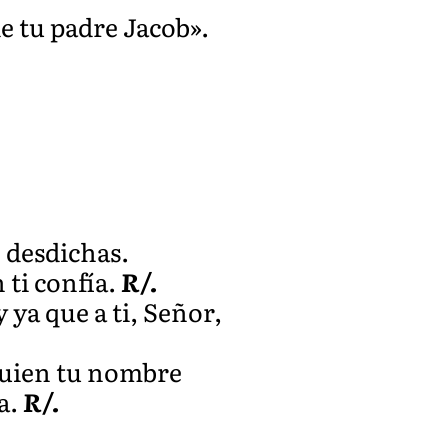
e tu padre Jacob».
e desdichas.
 ti confía.
R/.
 ya que a ti, Señor,
quien tu nombre
a.
R/.