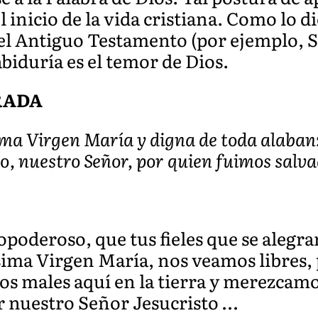
l inicio de la vida cristiana. Como lo d
el Antiguo Testamento (por ejemplo, Sal 1
sabiduría es el temor de Dios.
RADA
ima Virgen María y digna de toda alabanz
sto, nuestro Señor, por quien fuimos salv
oderoso, que tus fieles que se alegran
sima Virgen María, nos veamos libres,
los males aquí en la tierra y merezcamos
or nuestro Señor Jesucristo …