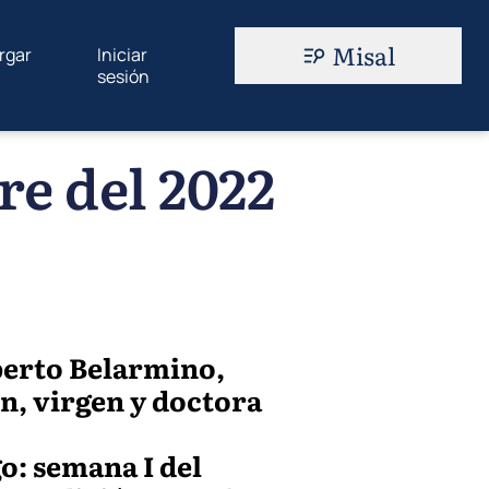
Misal
rgar
Iniciar
sesión
re del 2022
berto Belarmino,
en, virgen y doctora
go: semana I del