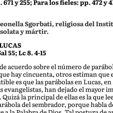
671 y 255; Para los fieles: pp. 472 y
eonella Sgorbati, religiosa del Instit
solata y mártir.
 LUCAS
al 55; Lc 8. 4-15
 de acuerdo sobre el número de parábol
que hay cincuenta, otros estiman que 
utible es que las parábolas en Lucas, e
s evangelistas, han dejado el mayor im
 Quizá la principal de ellas es la que
parábola del sembrador, porque habla d
 a la Palabra de Dios. Tal postura de a