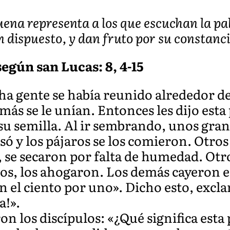
uena representa a los que escuchan la pa
 dispuesto, y dan fruto por su constanci
egún san Lucas: 8, 4-15
a gente se había reunido alrededor de 
 más se le unían. Entonces les dijo esta
u semilla. Al ir sembrando, unos gran
isó y los pájaros se los comieron. Otro
, se secaron por falta de humedad. Otr
stos, los ahogaron. Los demás cayeron 
 el ciento por uno». Dicho esto, excla
a!».
n los discípulos: «¿Qué significa esta p