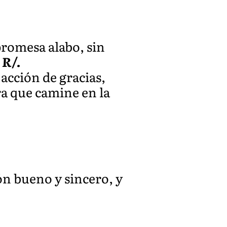
promesa alabo, sin
?
R/.
 acción de gracias,
ra que camine en la
ón bueno y sincero, y