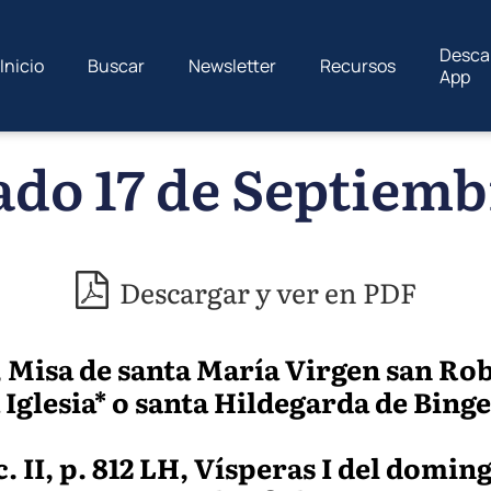
Desca
Inicio
Buscar
Newsletter
Recursos
App
do 17 de Septiemb
Descargar y ver en PDF
, Misa de santa María Virgen san Ro
 Iglesia* o santa Hildegarda de Bing
c. II, p. 812 LH, Vísperas I del domin