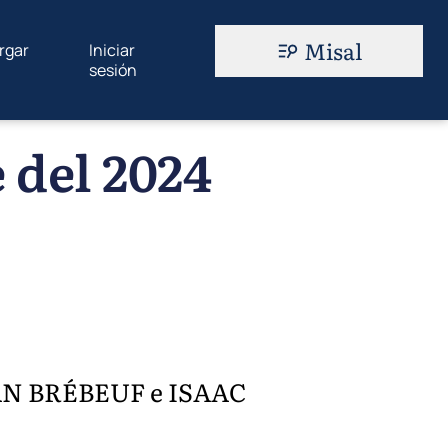
Misal
rgar
Iniciar
sesión
 del 2024
UAN BRÉBEUF e ISAAC