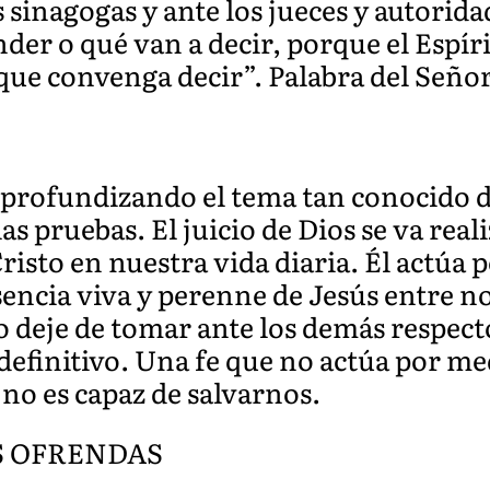
s sinagogas y ante los jueces y autorid
der o qué van a decir, porque el Espír
ue convenga decir”. Palabra del Señor
profundizando el tema tan conocido de
as pruebas. El juicio de Dios se va rea
Cristo en nuestra vida diaria. Él actúa
esencia viva y perenne de Jesús entre n
o deje de tomar ante los demás respecto
efinitivo. Una fe que no actúa por med
 no es capaz de salvarnos.
S OFRENDAS