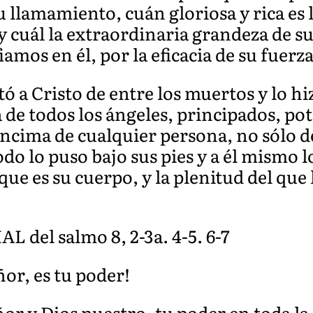
u llamamiento, cuán gloriosa y rica es 
 y cuál la extraordinaria grandeza de s
iamos en él, por la eficacia de su fuerz
tó a Cristo de entre los muertos y lo hi
a de todos los ángeles, principados, pot
ncima de cualquier persona, no sólo d
do lo puso bajo sus pies y a él mismo l
 que es su cuerpo, y la plenitud del qu
el salmo 8, 2-3a. 4-5. 6-7
or, es tu poder!
or y Dios nuestro, tu poder en toda la