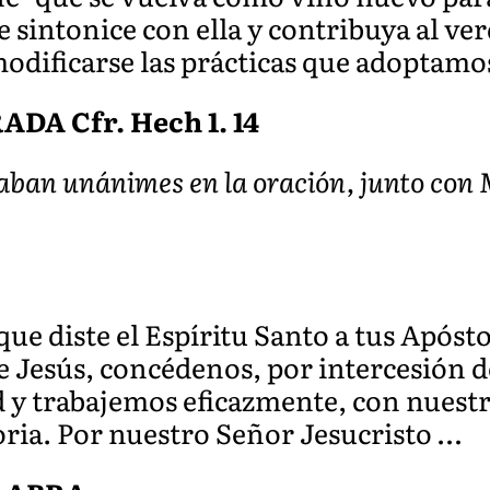
ue sintonice con ella y contribuya al v
modificarse las prácticas que adoptamos
A Cfr. Hech 1. 14
raban unánimes en la oración, junto con 
que diste el Espíritu Santo a tus Apóst
 Jesús, concédenos, por intercesión de
d y trabajemos eficazmente, con nuestr
loria. Por nuestro Señor Jesucristo …