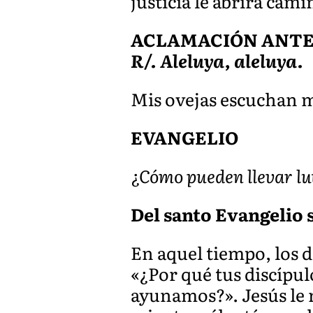
justicia le abrirá cami
ACLAMACIÓN ANTES 
R/. Aleluya, aleluya.
Mis ovejas escuchan mi
EVANGELIO
¿Cómo pueden llevar lut
Del santo Evangelio s
En aquel tiempo, los d
«¿Por qué tus discípul
ayunamos?». Jesús le 