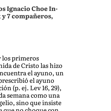
s Ignacio Choe In-
k y 7 compañeros,
 los primeros
nida de Cristo las hizo
encuentra el ayuno, un
prescribió el ayuno
ón (p. ej. Lev 16, 29),
cada semana como una
elio, sino que insiste
ra que no choque con