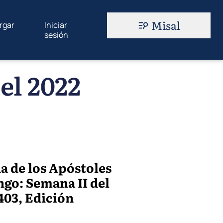
Misal
rgar
Iniciar
sesión
el 2022
na de los Apóstoles
ingo: Semana II del
 403, Edición