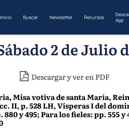
Desca
Inicio
Buscar
Newsletter
Recursos
App
Sábado 2 de Julio d
Descargar y ver en PDF
ria, Misa votiva de santa María, Rei
ecc. II, p. 528 LH, Vísperas I del dom
 880 y 495; Para los fieles: pp. 555 y
0