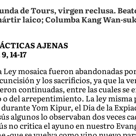
nda de Tours, virgen reclusa. Beato
 mártir laico; Columba Kang Wan-su
ÁCTICAS AJENAS
 9, 14-17
la Ley mosaica fueron abandonadas por
cuncisión y los sacrificios, ya que la ve
eron continuadas, entre las cuales se 
o o del arrepentimiento. La ley misma 
durante Yom Kipur, el Día de la Expiaci
esús algunos lo observaban dos veces 
ús no critica el ayuno en nuestro Evang
ne -que se vuelva como vino nuevo pa