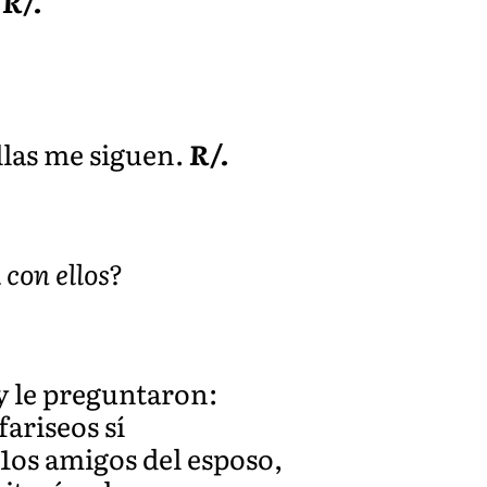
.
R/.
llas me siguen.
R/.
 con ellos?
 y le preguntaron:
ariseos sí
1os amigos del esposo,