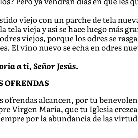
llos? Pero ya vendrán días en que les qu
tido viejo con un parche de tela nuev
 tela vieja y así se hace luego más gra
dres viejos, porque los odres se rasgan,
es. El vino nuevo se echa en odres nuev
oria a ti, Señor Jesús.
S OFRENDAS
s ofrendas alcancen, por tu benevolenc
pre Virgen María, que tu Iglesia crezc
siempre por la abundancia de las virtud