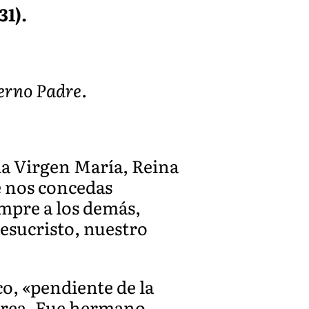
31).
terno Padre.
la Virgen María, Reina
e nos concedas
mpre a los demás,
Jesucristo, nuestro
o, «pendiente de la
Corea. Fue hermano