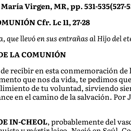
 María Virgen, MR, pp. 531-535(527-5
UNIÓN Cfr. Lc 11, 27-28
, que llevó en sus entrañas al Hijo del e
DE LA COMUNIÓN
 de recibir en esta conmemoración de 
limento que nos da vida, te pedimos qu
limiento de tu voluntad, sirviendo sie
nce en el camino de la salvación. Por 
OE IN-CHEOL
, probablemente del vasc
quista y mártir laico. Nació en Seúl, 