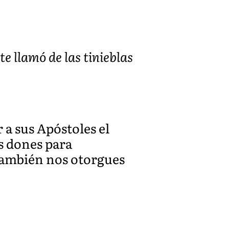
e llamó de las tinieblas
r a sus Apóstoles el
s dones para
también nos otorgues