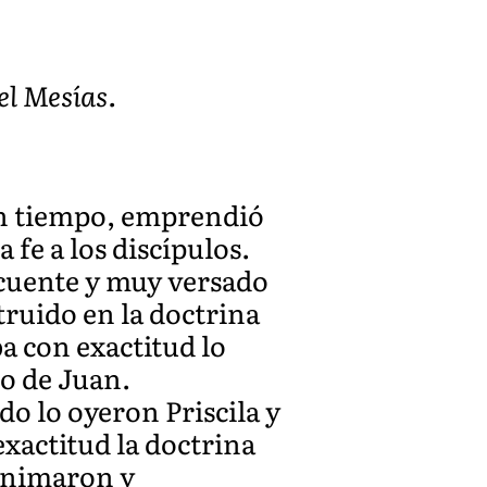
el Mesías.
ún tiempo, emprendió
 fe a los discípulos.
ocuente y muy versado
truido en la doctrina
ba con exactitud lo
o de Juan.
o lo oyeron Priscila y
xactitud la doctrina
 animaron y