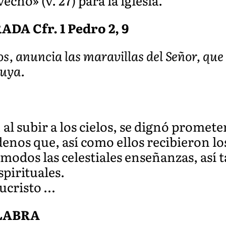
cho» (v. 27) para la iglesia.
A Cfr. 1 Pedro 2, 9
s, anuncia las maravillas del Señor, que t
luya.
al subir a los cielos, se dignó promete
enos que, así como ellos recibieron lo
odos las celestiales enseñanzas, así 
spirituales.
ucristo …
ALABRA