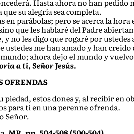
concederá. Hasta ahora no han pedido
a que su alegría sea completa.
as en parábolas; pero se acerca la hora 
sino que les hablaré del Padre abierta
y no les digo que rogaré por ustedes a
 ustedes me han amado y han creído qu
al mundo; ahora dejo el mundo y vuelvo
oria a ti, Señor Jesús.
S OFRENDAS
u piedad, estos dones y, al recibir en ob
os para ti en una perenne ofrenda.
ro Señor.
a, MR, pp. 504-508 (500-504).