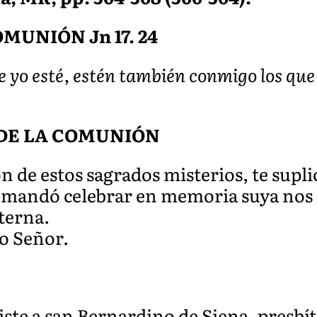
MUNIÓN Jn 17. 24
 yo esté, estén también conmigo los que t
DE LA COMUNIÓN
don de estos sagrados misterios, te s
s mandó celebrar en memoria suya nos
terna.
ro Señor.
iste a san Bernardino de Siena, presbí