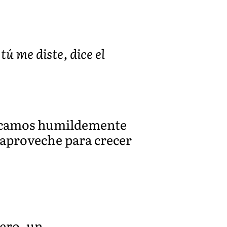
ú me diste, dice el
uplicamos humildemente
 aproveche para crecer
tero, un