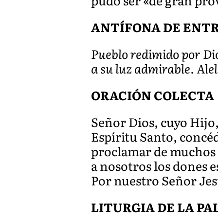
pudo ser «de gran prove
ANTÍFONA DE ENTRAD
Pueblo redimido por Dio
a su luz admirable. Ale
ORACIÓN COLECTA
Señor Dios, cuyo Hijo, 
Espíritu Santo, concéd
proclamar de muchos m
a nosotros los dones e
Por nuestro Señor Jes
LITURGIA DE LA P