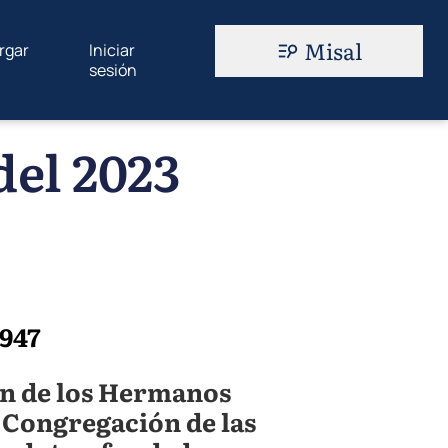
Misal
rgar
Iniciar
sesión
del 2023
 947
en de los Hermanos
a Congregación de las