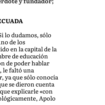
erdote y fundador;
DECUADA
 Si lo dudamos, sólo
uno de los
do en la capital de la
ombre de educación
don de poder hablar
 le faltó una
, ya que sólo conocía
 que se dieron cuenta
 que explicarle «con
teológicamente, Apolo