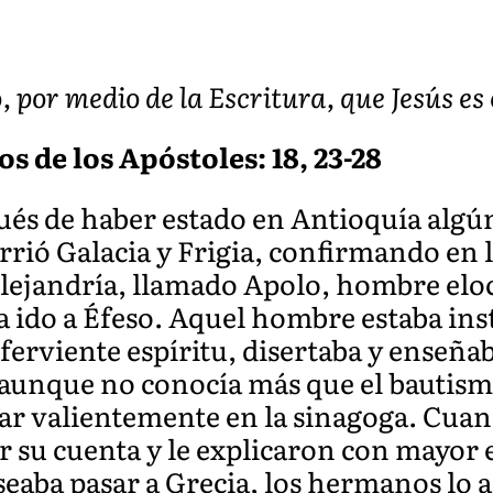
, por medio de la Escritura, que Jesús es 
os de los Apóstoles: 18, 23-28
pués de haber estado en Antioquía alg
rrió Galacia y Frigia, confirmando en la
Alejandría, llamado Apolo, hombre el
ía ido a Éfeso. Aquel hombre estaba ins
 ferviente espíritu, disertaba y enseña
 aunque no conocía más que el bautism
r valientemente en la sinagoga. Cuand
 su cuenta y le explicaron con mayor e
seaba pasar a Grecia, los hermanos lo