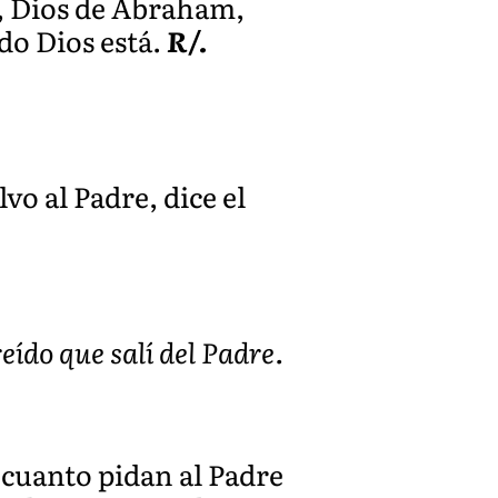
s, Dios de Abraham,
do Dios está.
R/.
vo al Padre, dice el
ído que salí del Padre.
: cuanto pidan al Padre