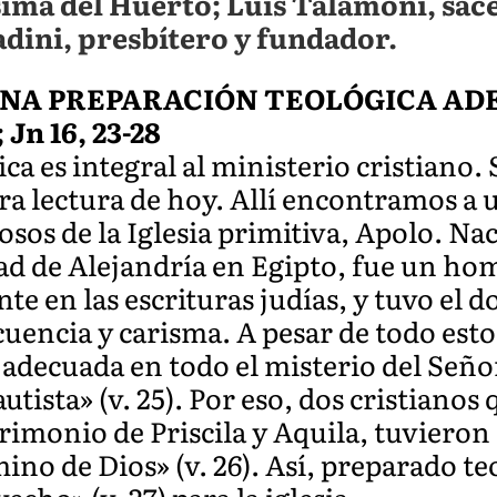
sima del Huerto; Luis Talamoni, sac
dini, presbítero y fundador.
UNA PREPARACIÓN TEOLÓGICA A
 Jn 16, 23-28
ca es integral al ministerio cristiano.
a lectura de hoy. Allí encontramos a 
os de la Iglesia primitiva, Apolo. Naci
udad de Alejandría en Egipto, fue un h
e en las escrituras judías, y tuvo el 
encia y carisma. A pesar de todo esto,
adecuada en todo el misterio del Señor
tista» (v. 25). Por eso, dos cristianos
trimonio de Priscila y Aquila, tuvieron
ino de Dios» (v. 26). Así, preparado 