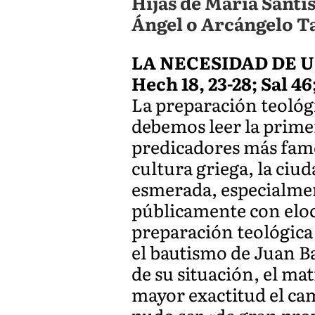
Hijas de María Santí
Ángel o Arcángelo Ta
LA NECESIDAD DE 
Hech 18, 23-28; Sal 46;
La preparación teológi
debemos leer la primer
predicadores más famos
cultura griega, la ci
esmerada, especialment
públicamente con elocu
preparación teológica 
el bautismo de Juan Bau
de su situación, el ma
mayor exactitud el cam