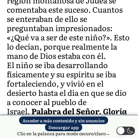
región montañosa de Judea se
comentaba este suceso. Cuantos
se enteraban de ello se
preguntaban impresionados:
«¿Qué va a ser de este niño?». Esto
lo decían, porque realmente la
mano de Dios estaba con él.
El niño se iba desarrollando
físicamente y su espíritu se iba
fortaleciendo, y vivió en el
desierto hasta el día en que se dio
a conocer al pueblo de
Israel.
Palabra del Señor.
Gloria
a ti, Señor Jesús.
Acceder a más contenido y sin anuncios
Descargar app
Clic en la palanca para modo oscuro/claro→
REFLEXIÓN:
Al fiel testimonio