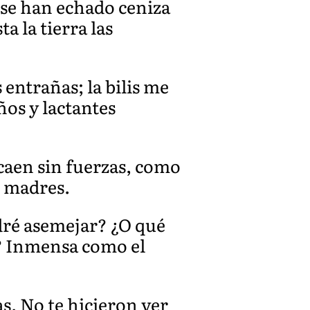
; se han echado ceniza
a la tierra las
entrañas; la bilis me
ños y lactantes
caen sin fuerzas, como
s madres.
dré asemejar? ¿O qué
n? Inmensa como el
as. No te hicieron ver