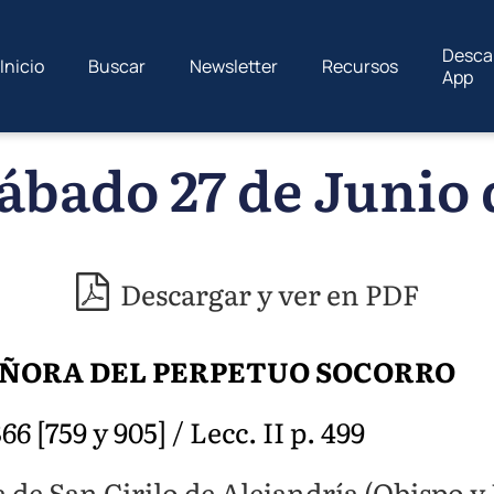
Desca
Inicio
Buscar
Newsletter
Recursos
App
ábado 27 de Junio 
Descargar y ver en PDF
SEÑORA DEL PERPETUO SOCORRO
6 [759 y 905] / Lecc. II p. 499
a de San Cirilo de Alejandría (Obispo y 