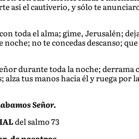
te así el cautiverio, y sólo te anunciar
con toda el alma; gime, Jerusalén; deja
de noche; no te concedas descanso; que 
Señor durante toda la noche; derrama
; alza tus manos hacia él y ruega por la
alabamos
Señor.
IA
L
del salmo 73
or, de nosotros.