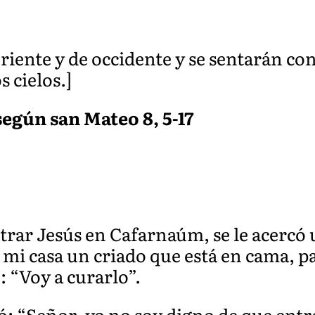
iente y de occidente y se sentarán co
s cielos.]
según san Mateo 8, 5-17
trar Jesús en Cafarnaúm, se le acercó 
 mi casa un criado que está en cama, pa
: “Voy a curarlo”.
icó: “Señor, yo no soy digno de que ent