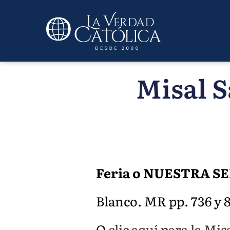
Misal S
Feria o NUESTRA 
Blanco. MR pp. 736 y 86
O
clic aquí para la Mis