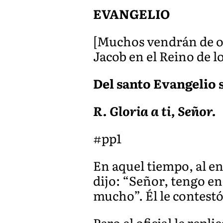
EVANGELIO
[Muchos vendrán de or
Jacob en el Reino de lo
Del santo Evangelio 
R. Gloria a ti, Señor.
#pp1
En aquel tiempo, al en
dijo: “Señor, tengo en
mucho”. Él le contestó
Pero el oficial le repl