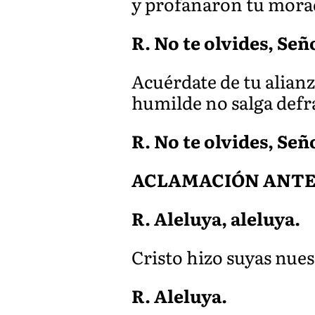
y prof
anaron tu mora
R. No te olvides, Señ
Acuérdate de tu alianza
humilde no salga defr
R. No te olvides, Señ
ACLAMACIÓN ANTES
R. Aleluya, aleluya.
Cristo hizo suyas nues
R. Aleluya.