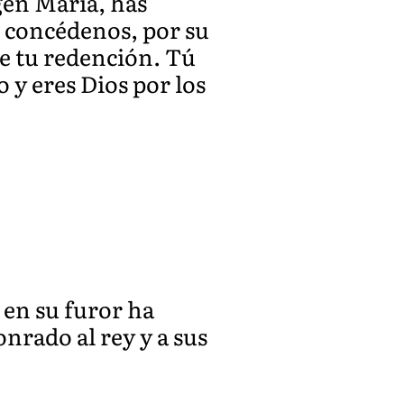
gen María, has
 concédenos, por su
de tu redención. Tú
o y eres Dios por los
 en su furor ha
nrado al rey y a sus