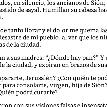
ados, en silencio, los ancianos de Sión
estido de sayal. Humillan su cabeza hast
n.
e tanto llorar y el dolor me quema las 
desastre de mi pueblo, al ver que los ni
as de la ciudad.
an a sus madres: “¿Dónde hay pan?” Y 
 de la ciudad, y expiran en brazos de su
pararte, Jerusalén? ¿Con quién te po
r para consolarte, virgen, hija de Sió
¿Quién podrá curarte?
aron con sus visi
ones falsas e insensat