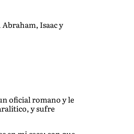
n Abraham, Isaac y
un oficial romano y le
ralítico, y sufre
res en mi casa; con que