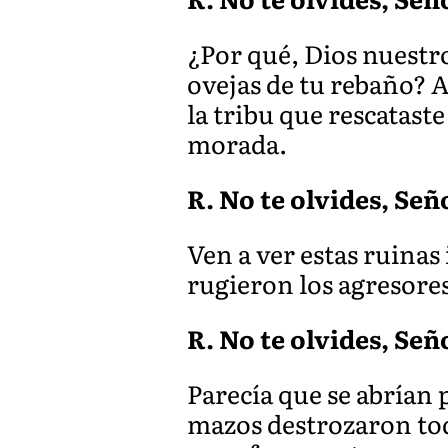
¿Por qué, Dios nuestro
ovejas de tu rebaño? 
la tribu que rescatast
morada.
R. No te olvides, Señ
Ven a ver estas ruina
s
rugieron los agresore
R. No te olvides, Señ
Parecía que se abrían 
mazos destrozaron tod