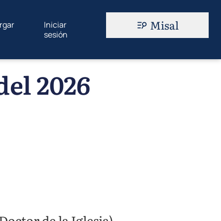
Misal
rgar
Iniciar
sesión
del 2026
Doctor de la Iglesia).