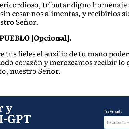
ricordioso, tributar digno homenaje a
 sin cesar nos alimentas, y recibirlos s
estro Señor.
PUEBLO [Opcional].
e tus fieles el auxilio de tu mano pode
todo corazón y merezcamos recibir lo 
to, nuestro Señor.
r y
Tu Email:
I-GPT