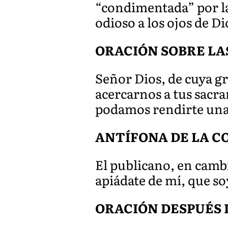
“condimentada” por la
odioso a los ojos de Di
ORACIÓN SOBRE LA
Señor Dios, de cuya g
acercarnos a tus sacr
podamos rendirte una 
ANTÍFONA DE LA 
El publicano, en cambi
apiádate de mí, que s
ORACIÓN DESPUÉS 