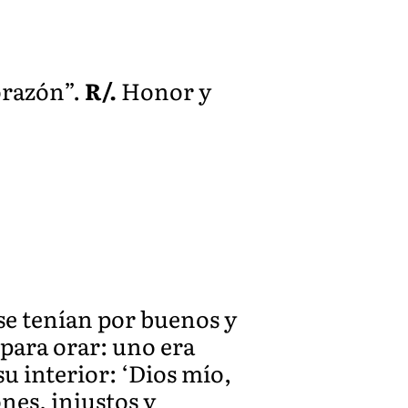
orazón”.
R/.
Honor y
 se tenían por buenos y
para orar: uno era
su interior: ‘Dios mío,
nes, injustos y