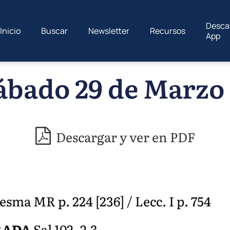
Desca
Inicio
Buscar
Newsletter
Recursos
App
ábado 29 de Marzo 
Descargar y ver en PDF
ma MR p. 224 [236] / Lecc. I p. 754
RADA
Sal 102, 2-3