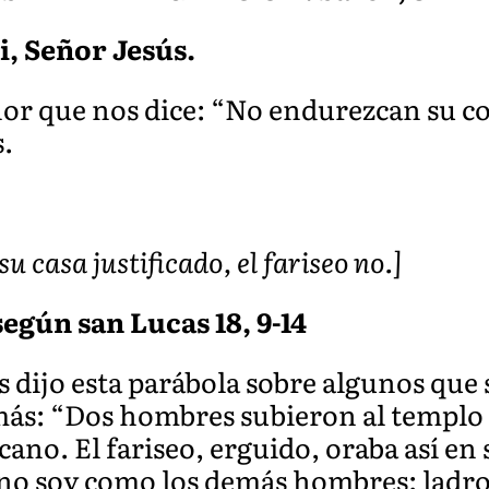
ti, Señor Jesús.
or que nos dice: “No endurezcan su c
s.
su casa justificado, el fariseo no.]
egún san Lucas 18, 9-14
 dijo esta parábola sobre algunos que
más: “Dos hombres subieron al templo 
icano. El fariseo, erguido, oraba así en 
 no soy como los demás hombres: ladro