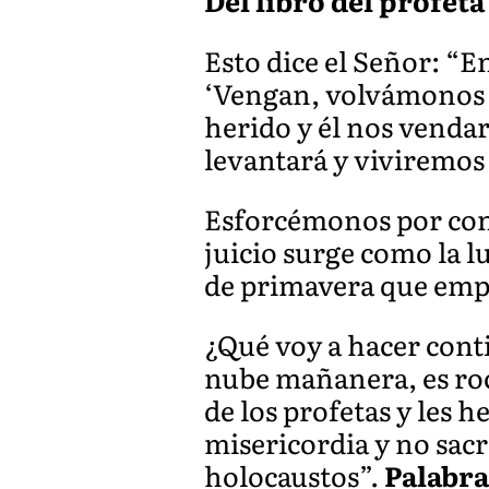
Del libro del profeta 
Esto dice el Señor: “E
‘Vengan, volvámonos al
herido y él nos vendará
levantará y viviremos
Esforcémonos por conoc
juicio surge como la l
de primavera que empap
¿Qué voy a hacer cont
nube mañanera, es roc
de los profetas y les 
misericordia y no sacr
holocaustos”.
Palabra