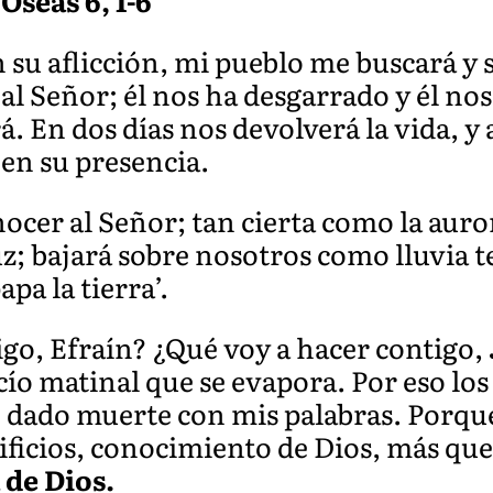
Oseas 6, 1-6
n su aflicción, mi pueblo me buscará y 
 Señor; él nos ha desgarrado y él nos 
. En dos días nos devolverá la vida, y 
 en su presencia.
er al Señor; tan cierta como la auror
uz; bajará sobre nosotros como lluvia
a la tierra’.
igo, Efraín? ¿Qué voy a hacer contigo,
ío matinal que se evapora. Por eso lo
he dado muerte con mis palabras. Porqu
ificios, conocimiento de Dios, más que
 de Dios.