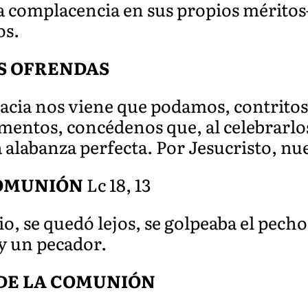
 complacencia en sus propios méritos–
os.
S OFRENDAS
racia nos viene que podamos, contritos
amentos, concédenos que, al celebrarl
alabanza perfecta. Por Jesucristo, nu
COMUNIÓN
Lc 18, 13
o, se quedó lejos, se golpeaba el pecho
oy un pecador.
DE LA COMUNIÓN