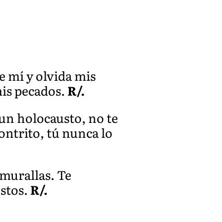
e mí y olvida mis
mis pecados.
R/.
a un holocausto, no te
ontrito, tú nunca lo
 murallas. Te
ustos.
R/.