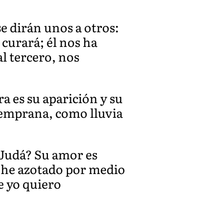
se dirán unos a otros:
curará; él nos ha
al tercero, nos
a es su aparición y su
 temprana, como lluvia
 Judá? Su amor es
s he azotado por medio
e yo quiero