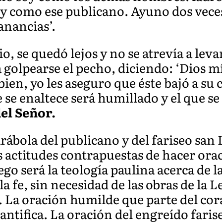
y como ese publicano. Ayuno dos vece
anancias’.
, se quedó lejos y no se atrevía a levan
 golpearse el pecho, diciendo: ‘Dios m
ien, yo les aseguro que éste bajó a su c
 se enaltece será humillado y el que se
el Señor.
bola del publicano y del fariseo san 
actitudes contrapuestas de hacer orac
o será la teología paulina acerca de la
fe, sin necesidad de las obras de la Le
10). La oración humilde que parte del co
santifica. La oración del engreído faris