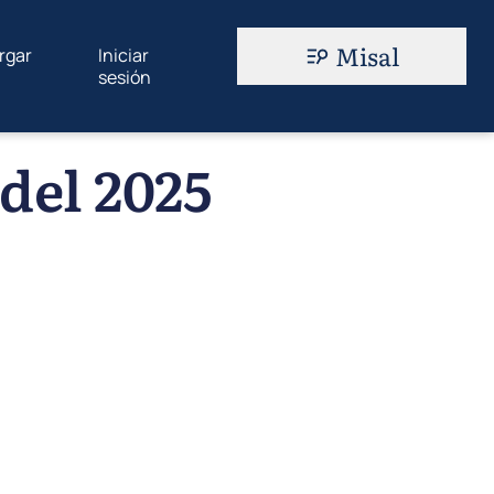
Misal
rgar
Iniciar
sesión
del 2025