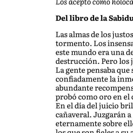
Los aceptó como holoca
Del libro de la Sabidur
Las almas de los justo
tormento. Los insensa
este mundo era una de
destrucción. Pero los 
La gente pensaba que 
confiadamente la inmo
abundante recompensa, 
probó como oro en el 
En el día del juicio b
cañaveral. Juzgarán a 
eternamente sobre ell
los que son fieles a s