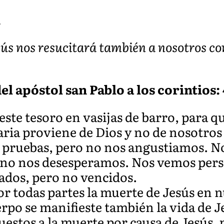
A
sús nos resucitará también a nosotros con
l apóstol san Pablo a los corintios: 4
e tesoro en vasijas de barro, para qu
aria proviene de Dios y no de nosotro
e pruebas, pero no nos angustiamos. N
 no nos desesperamos. Nos vemos pers
ados, pero no vencidos.
r todas partes la muerte de Jesús en n
po se manifieste también la vida de J
estos a la muerte por causa de Jesús, 