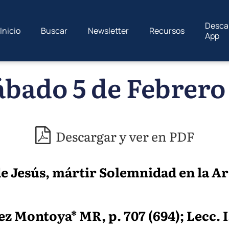
Desca
Inicio
Buscar
Newsletter
Recursos
App
ábado 5 de Febrero 
Descargar y ver en PDF
 de Jesús, mártir Solemnidad en la A
 Montoya* MR, p. 707 (694); Lecc. I,