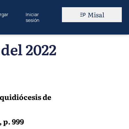
Misal
rgar
Iniciar
sesión
del 2022
rquidiócesis de
 p. 999