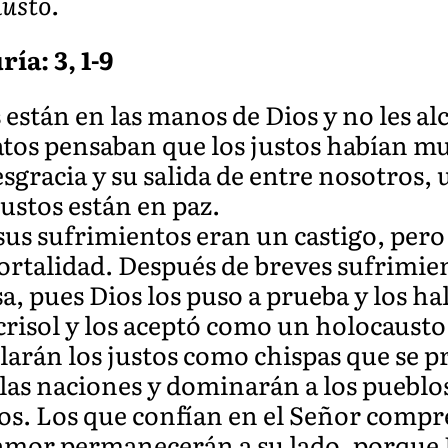
usto.
ía: 3, 1-9
s están en las manos de Dios y no les 
tos pensaban que los justos habían mue
sgracia y su salida de entre nosotros,
justos están en paz.
sus sufrimientos eran un castigo, pero
rtalidad. Después de breves sufrimie
pues Dios los puso a prueba y los hall
crisol y los aceptó como un holocausto
rillarán los justos como chispas que se
las naciones y dominarán a los pueblos
os. Los que confían en el Señor compr
u amor permanecerán a su lado, porque 