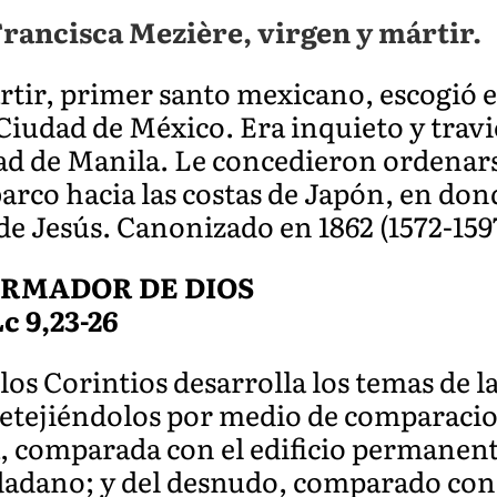
Francisca Mezière, virgen y mártir.
ártir, primer santo mexicano, escogió 
 Ciudad de México. Era inquieto y trav
ad de Manila. Le concedieron ordenars
arco hacia las costas de Japón, en dond
e Jesús. Canonizado en 1862 (1572-159
ORMADOR DE DIOS
Lc 9,23-26
los Corintios desarrolla los temas de l
ntretejiéndolos por medio de comparaci
a, comparada con el edificio permanent
adano; y del desnudo, comparado con e