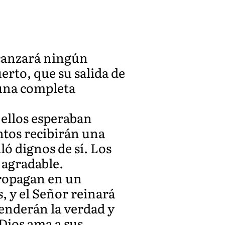
alcanzará ningún
rto, que su salida de
 una completa
 ellos esperaban
ntos recibirán una
ó dignos de sí. Los
 agradable.
 propagan en un
, y el Señor reinará
enderán la verdad y
Dios ama a sus