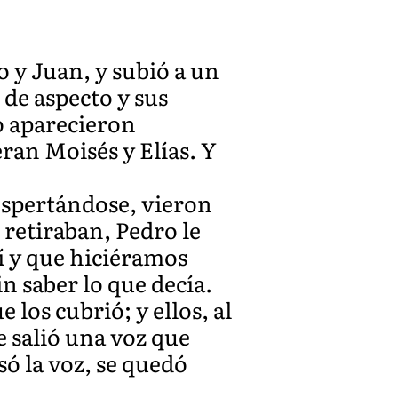
 y Juan, y subió a un
de aspecto y sus
o aparecieron
ran Moisés y Elías. Y
espertándose, vieron
e retiraban, Pedro le
í y que hiciéramos
in saber lo que decía.
los cubrió; y ellos, al
e salió una voz que
só la voz, se quedó