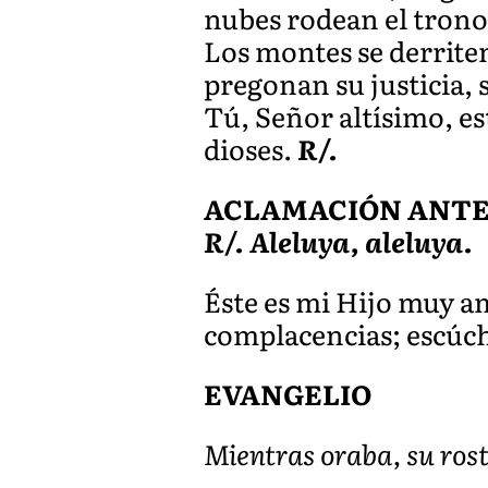
nubes rodean el trono 
Los montes se derriten
pregonan su justicia, 
Tú, Señor altísimo, es
dioses.
R/.
ACLAMACIÓN ANTES 
R/. Aleluya, aleluya.
Éste es mi Hijo muy a
complacencias; escúc
EVANGELIO
Mientras oraba, su ros