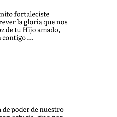
nito fortaleciste
rever la gloria que nos
oz de tu Hijo amado,
na contigo …
 de poder de nuestro
con astucia, sino por