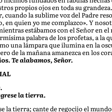
tros propios ojos en toda su grandeza.
r, cuando la sublime voz del Padre reso
o, en quien yo me complazco». Y noso
 mientras estábamos con el Señor en el
mísima palabra de los profetas, a la 
mo una lámpara que ilumina en la osc
ucero de la mañana amanezca en los co
ios.
Te alabamos, Señor.
IAL
.
égrese la tierra.
se la tierra; cante de regocijo el mundo