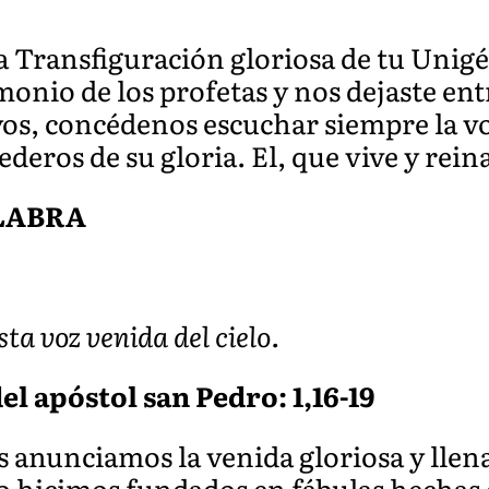
a Transfiguración gloriosa de tu Unigé
imonio de los profetas y nos dejaste ent
yos, concédenos escuchar siempre la v
ederos de su gloria. El, que vive y rei
ALABRA
a voz venida del cielo.
el apóstol san Pedro: 1,16-19
anunciamos la venida gloriosa y llena
o hicimos fundados en fábulas hechas 