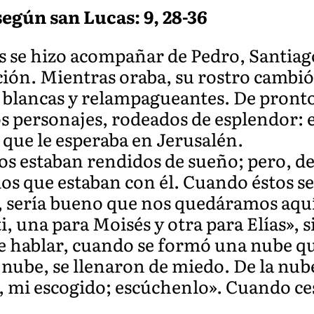
egún san Lucas: 9, 28-36
s se hizo acompañar de Pedro, Santiago
ión. Mientras oraba, su rostro cambió 
n blancas y relampagueantes. De pront
s personajes, rodeados de esplendor: e
 que le esperaba en Jerusalén.
s estaban rendidos de sueño; pero, d
 los que estaban con él. Cuando éstos s
o, sería bueno que nos quedáramos aqu
i, una para Moisés y otra para Elías», s
hablar, cuando se formó una nube que 
 nube, se llenaron de miedo. De la nub
o, mi escogido; escúchenlo». Cuando ce