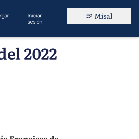
Misal
rgar
Iniciar
sesión
del 2022
ría Francisca de