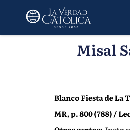
Misal S
Blanco Fiesta de La 
MR, p. 800 (788) / Lec
Otros santos:
Justo y