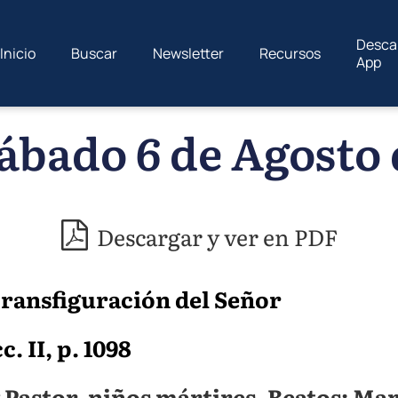
Desca
Inicio
Buscar
Newsletter
Recursos
App
ábado 6 de Agosto 
Descargar y ver en PDF
Transfiguración del Señor
c. II, p. 1098
 Pastor, niños mártires. Beatos: Ma