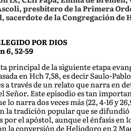
scoli, presbítero de la Primera Or
 sacerdote de la Congregación de H
LEGIDO POR DIOS
Jn 6, 52-59
ta principal de la siguiente etapa evan
sada en Hch 7,58, es decir Saulo-Pablo
es a través de un relato que narra en de
l Señor. Este episodio es tan importan
 lo narra dos veces más (22, 4-16 y 26,
en la tradición popular que se difundi
s por el apóstol, aunque el énfasis en 
on la conversión de Heliodoro en 2 Mac