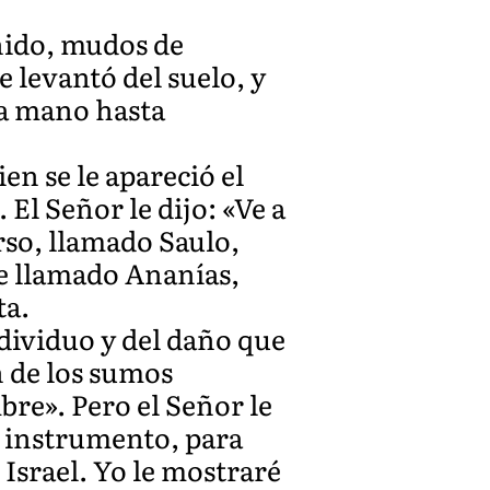
nido, mudos de
 levantó del suelo, y
la mano hasta
n se le apareció el
 El Señor le dijo: «Ve a
rso, llamado Saulo,
e llamado Ananías,
ta.
dividuo y del daño que
n de los sumos
bre». Pero el Señor le
o instrumento, para
e Israel. Yo le mostraré