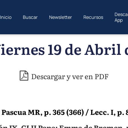
Desca
Inicio
Buscar
Newsletter
Recursos
App
iernes 19 de Abril 
Descargar y ver en PDF
Pascua MR, p. 365 (366) / Lecc. I, p. 
ón IX, CLII Papa; Emma de Bremen, 