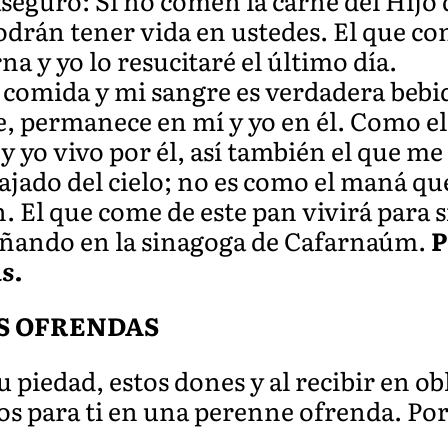
s aseguro: Si no comen la carne del Hij
odrán tener vida en ustedes. El que co
na y yo lo resucitaré el último día.
 comida y mi sangre es verdadera bebi
e, permanece en mí y yo en él. Como e
 y yo vivo por él, así también el que m
bajado del cielo; no es como el maná q
. El que come de este pan vivirá para 
señando en la sinagoga de Cafarnaúm.
P
ús.
S OFRENDAS
u piedad, estos dones y al recibir en ob
os para ti en una perenne ofrenda. Por