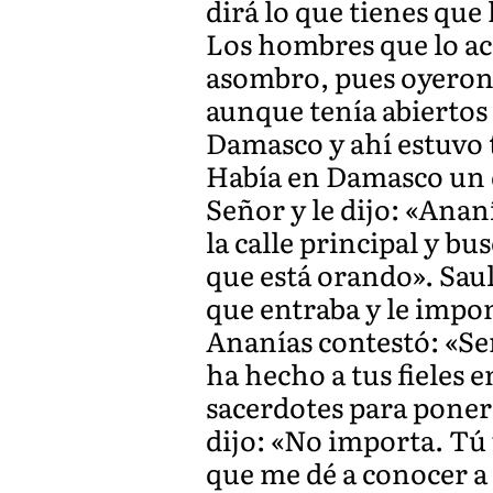
dirá lo que tienes que
Los hombres que lo ac
asombro, pues oyeron l
aunque tenía abiertos 
Damasco y ahí estuvo t
Había en Damasco un di
Señor y le dijo: «Ananí
la calle principal y b
que está orando». Sau
que entraba y le impon
Ananías contestó: «Se
ha hecho a tus fieles 
sacerdotes para poner 
dijo: «No importa. Tú
que me dé a conocer a l