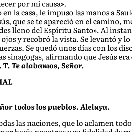
ecer por mi causa».
 en la casa, le impuso las manos a Saulo
ús, que se te apareció en el camino, m
edes lleno del Espíritu Santo». Al inst
 ojos y recobró la vista. Se levantó y 
uerzas. Se quedó unos días con los di
las sinagogas, afirmando que Jesús era 
.
T. Te alabamos, Señor.
IAL
ñor todos los pueblos. Aleluya.
odas las naciones, que lo aclamen todo
mor hacia nosotros y su fidelidad dura