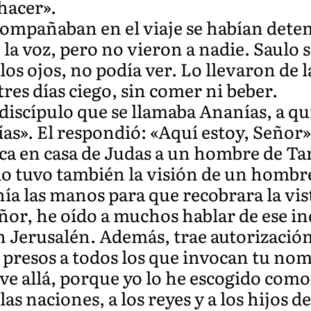
 hacer».
ompañaban en el viaje se habían dete
a voz, pero no vieron a nadie. Saulo se
los ojos, no podía ver. Lo llevaron de 
res días ciego, sin comer ni beber.
scípulo que se llamaba Ananías, a quie
as». El respondió: «Aquí estoy, Señor».
usca en casa de Judas a un hombre de Ta
lo tuvo también la visión de un hombr
ía las manos para que recobrara la vis
ñor, he oído a muchos hablar de ese in
en Jerusalén. Además, trae autorizació
presos a todos los que invocan tu nom
 ve allá, porque yo lo he escogido com
as naciones, a los reyes y a los hijos d