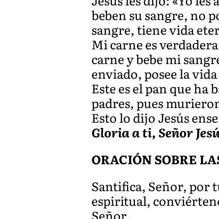
Jesús les dijo: «Yo le
beben su sangre, no p
sangre, tiene vida eter
Mi carne es verdadera
carne y bebe mi sangr
enviado, posee la vida
Este es el pan que ha 
padres, pues murieron
Esto lo dijo Jesús en
Gloria a ti, Señor Jes
ORACIÓN SOBRE LA
Santifica, Señor, por t
espiritual, conviérten
Señor.