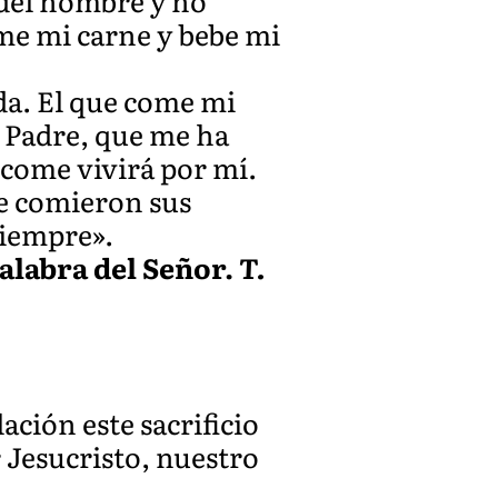
o del hombre y no
me mi carne y bebe mi
da. El que come mi
l Padre, que me ha
e come vivirá por mí.
ue comieron sus
siempre».
alabra del Señor.
T.
lación este sacrificio
 Jesucristo, nuestro