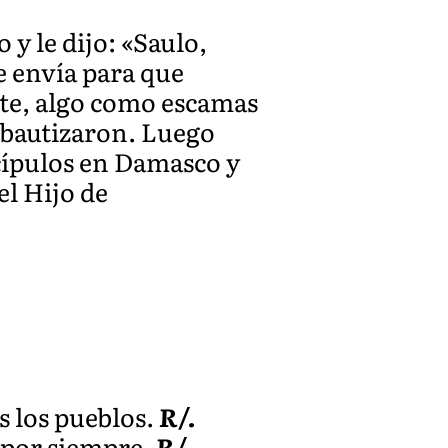
 y le dijo: «Saulo,
e envía para que
ante, algo como escamas
lo bautizaron. Luego
scípulos en Damasco y
el Hijo de
s los pueblos.
R/.
 por siempre.
R/.