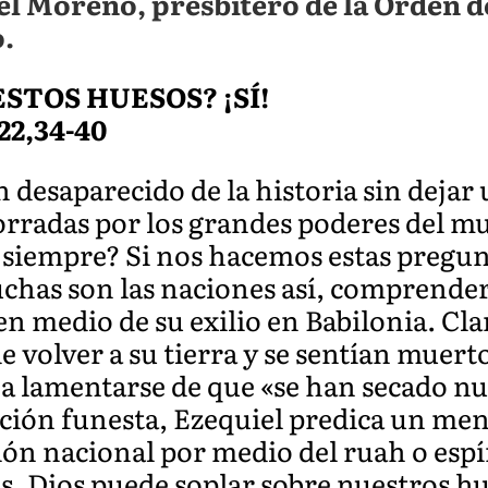
l Moreno, presbítero de la Orden de
.
STOS HUESOS? ¡SÍ!
 22,34-40
 desaparecido de la historia sin dejar
orradas por los grandes poderes del 
 siempre? Si nos hacemos estas pregu
has son las naciones así, comprende
n en medio de su exilio en Babilonia. C
e volver a su tierra y se sentían muert
 lamentarse de que «se han secado nues
ación funesta, Ezequiel predica un men
ión nacional por medio del ruah o espír
 Dios puede soplar sobre nuestros hue