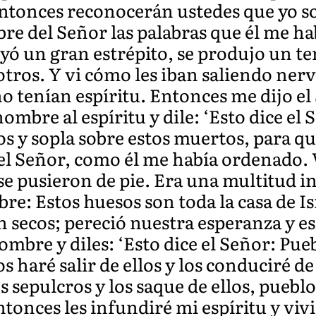
Entonces reconocerán ustedes que yo so
e del Señor las palabras que él me ha
yó un gran estrépito, se produjo un t
tros. Y vi cómo les iban saliendo nerv
no tenían espíritu. Entonces me dijo el
mbre al espíritu y dile: ‘Esto dice el S
os y sopla sobre estos muertos, para que
l Señor, como él me había ordenado. V
 se pusieron de pie. Era una multitud 
re: Estos huesos son toda la casa de Is
n secos; pereció nuestra esperanza y e
ombre y diles: ‘Esto dice el Señor: Pu
os haré salir de ellos y los conduciré de
s sepulcros y los saque de ellos, puebl
ntonces les infundiré mi espíritu y vivi