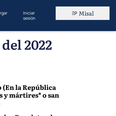
Misal
rgar
Iniciar
sesión
 del 2022
 (En la República
s y mártires* o san
4