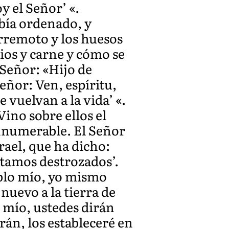
y el Señor’ «.
bía ordenado, y
erremoto y los huesos
ios y carne y cómo se
 Señor: «Hijo de
eñor: Ven, espíritu,
 vuelvan a la vida’ «.
ino sobre ellos el
innumerable. El Señor
rael, que ha dicho:
stamos destrozados’.
eblo mío, yo mismo
 nuevo a la tierra de
o mío, ustedes dirán
rán, los estableceré en