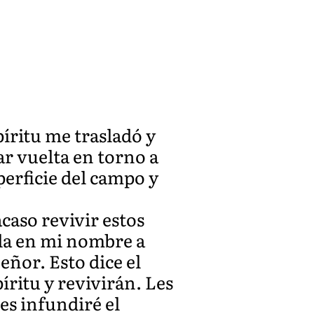
píritu me trasladó y
r vuelta en torno a
perficie del campo y
aso revivir estos
bla en mi nombre a
eñor. Esto dice el
íritu y revivirán. Les
les infundiré el