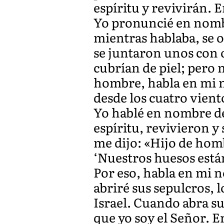
espíritu y revivirán. 
Yo pronuncié en nombr
mientras hablaba, se o
se juntaron unos con o
cubrían de piel; pero 
hombre, habla en mi no
desde los cuatro vient
Yo hablé en nombre de
espíritu, revivieron y
me dijo: «Hijo de homb
‘Nuestros huesos está
Por eso, habla en mi n
abriré sus sepulcros, l
Israel. Cuando abra su
que yo soy el Señor. E