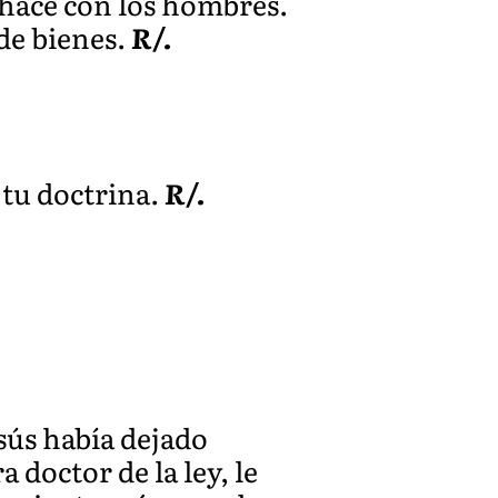
 hace con los hombres.
 de bienes.
R/.
 tu doctrina.
R/.
sús había dejado
a doctor de la ley, le