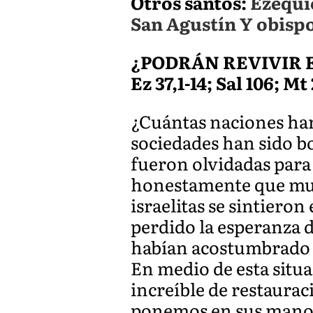
Otros santos:
Ezequie
San Agustín Y obispo
¿PODRÁN REVIVIR E
Ez 37,1-14; Sal 106; Mt
¿Cuántas naciones han
sociedades han sido b
fueron olvidadas para
honestamente que muc
israelitas se sintiero
perdido la esperanza d
habían acostumbrado a
En medio de esta situ
increíble de restaurac
ponemos en sus manos,