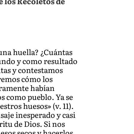
 los Recoletos de
 una huella? ¿Cuántas
mundo y como resultado
ntas y contestamos
remos cómo los
laramente habían
os como pueblo. Ya se
tros huesos» (v. 11).
saje inesperado y casi
itu de Dios. Si nos
sos secos y hacerlos