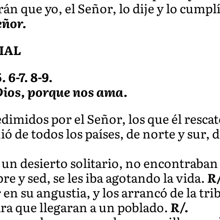
rán que yo, el Señor, lo dije y lo cumplí
eñor.
IAL
 6-7. 8-9.
Dios, porque nos ama.
edimidos por el Señor, los que él resca
ó de todos los países, de norte y sur, d
un desierto solitario, no encontraban
e y sed, se les iba agotando la vida.
R/
 en su angustia, y los arrancó de la tri
a que llegaran a un poblado.
R/.