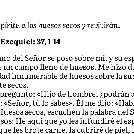
píritu a los huesos secos y revivirán.
Ezequiel: 37, 1-14
ano del Señor se posó sobre mí, y su es
 un campo lleno de huesos. Me hizo da
dad innumerable de huesos sobre la su
e secos.
preguntó: «Hijo de hombre, ¿podrán ac
 «Señor, tú lo sabes». Él me dijo: «Ha
‘Huesos secos, escuchen la palabra del S
sos: He aquí que yo les infundiré el esp
e les brote carne, la cubriré de piel, 