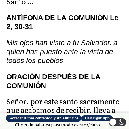
Santo …
ANTÍFONA DE LA COMUNIÓN Lc
2, 30-31
Mis ojos han visto a tu Salvador, a
quien has puesto ante la vista de
todos los pueblos.
ORACIÓN DESPUÉS DE LA
COMUNIÓN
Señor, por este santo sacramento
que acabamos de recibir, lleva a
su plenitud en nosotros la obra de
Acceder a más contenido y sin anuncios
Descargar app
Clic en la palanca para modo oscuro/claro→
tu gracia, tú que colmaste las