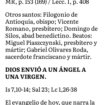
MR, p. 153 (169) / Lecc. I, p. 408
Otros santos: Filogonio de
Antioquía, obispo; Vicente
Romano, presbítero; Domingo de
Silos, abad benedictino. Beatos:
Miguel Piaszczynski, presbítero y
mártir; Gabriel Olivares Roda,
sacerdote franciscano y mártir.
DIOS ENVIÓ A UN ÁNGEL A
UNA VIRGEN.
Is 7,10-14; Sal 23; Lc 1,26-38
El evangelio de hoy, que narra la