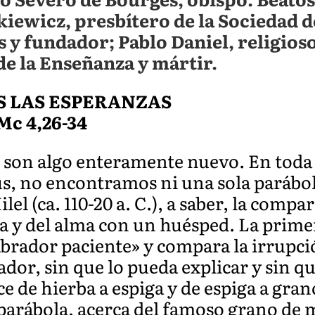
ewicz, presbítero de la Sociedad d
y fundador; Pablo Daniel, religioso 
e la Enseñanza y mártir.
S LAS ESPERANZAS
 Mc 4,26-34
 son algo enteramente nuevo. En toda l
ús, no encontramos ni una sola parábo
el (ca. 110-20 a. C.), a saber, la compa
a y del alma con un huésped. La prime
labrador paciente» y compara la irrupci
rador, sin que lo pueda explicar y sin 
ce de hierba a espiga y de espiga a gr
arábola, acerca del famoso grano de 