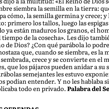
 dijo a la multitud: «El Reino de Dios s
re siembra la semilla en la tierra: qu
epa cómo, la semilla germina y crece; y l
o: primero los tallos, luego las espiga
ndo ya están maduros los granos, el ho
l tiempo de la cosecha». Les dijo tamb
o de Dios? ¿Con qué parábola lo podr
ostaza que, cuando se siembra, es la 
 sembrada, crece y se convierte en el m
s, que los pájaros pueden anidar a su
rábolas semejantes les estuvo exponi
os podían entender. Y no les hablaba s
xplicaba todo en privado.
Palabra del S