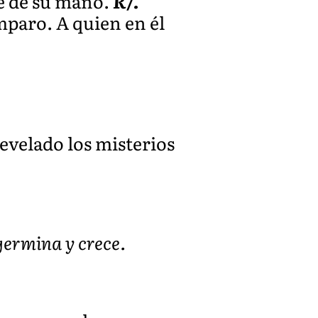
ne de su mano.
R/.
amparo. A quien en él
revelado los misterios
germina y crece.