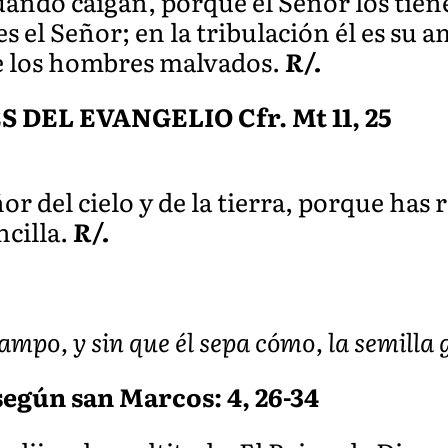
uando caigan, porque el Señor los tie
es el Señor; en la tribulación él es su 
 de los hombres malvados.
R/.
DEL EVANGELIO Cfr. Mt 11, 25
or del cielo y de la tierra, porque has 
ncilla.
R/.
mpo, y sin que él sepa cómo, la semilla 
según san Marcos: 4, 26-34