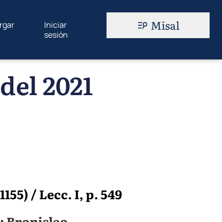
Misal
rgar
Iniciar
sesión
del 2021
155) / Lecc. I, p. 549
: Bronislao