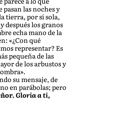
e parece a lo que
e pasan las noches y
a tierra, por sí sola,
s y después los granos
mbre echa mano de la
ién: «¿Con qué
emos representar? Es
más pequeña de las
ayor de los arbustos y
 sombra».
endo su mensaje, de
ino en parábolas; pero
eñor.
Gloria a ti,