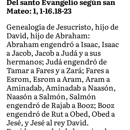
Del santo Evangelio según san
Mateo: 1, 1-16.18-23
Genealogía de Jesucristo, hijo de
David, hijo de Abraham:
Abraham engendró a Isaac, Isaac
a Jacob, Jacob a Judá y a sus
hermanos; Judá engendró de
Tamar a Fares y a Zará; Fares a
Esrom, Esrom a Aram, Aram a
Aminadab, Aminadab a Naasón,
Naasón a Salmón, Salmón
engendró de Rajab a Booz; Booz
engendró de Rut a Obed, Obed a
Jesé, y Jesé al rey David.