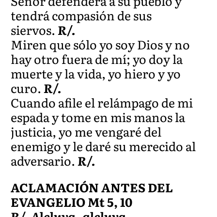
Señor defenderá a su pueblo y
tendrá compasión de sus
siervos.
R/.
Miren que sólo yo soy Dios y no
hay otro fuera de mí; yo doy la
muerte y la vida, yo hiero y yo
curo.
R/.
Cuando afile el relámpago de mi
espada y tome en mis manos la
justicia, yo me vengaré del
enemigo y le daré su merecido al
adversario.
R/.
ACLAMACIÓN ANTES DEL
EVANGELIO Mt 5, 10
R/. Aleluya, aleluya.