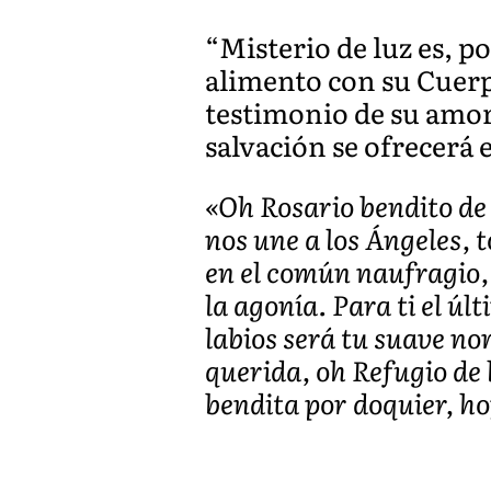
“Misterio de luz es, por
alimento con su Cuerpo
testimonio de su amor 
salvación se ofrecerá e
«Oh Rosario bendito de
nos une a los Ángeles, t
en el común naufragio, 
la agonía. Para ti el úl
labios será tu suave n
querida, oh Refugio de 
bendita por doquier, hoy