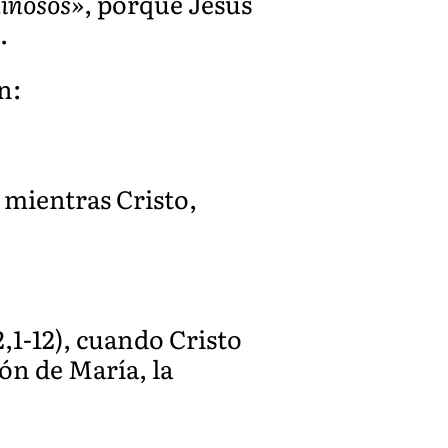
inosos»
, porque Jesús
.
n:
, mientras Cristo,
2,1-12), cuando Cristo
ión de María, la