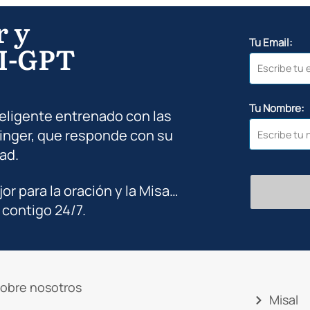
r y
Tu Email:
I-GPT
Tu Nombre:
teligente entrenado con las
inger, que responde con su
ad.
jor para la oración y la Misa…
 contigo 24/7.
obre nosotros
Misal