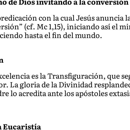
no de Dios invitando a la conversión
predicación con la cual Jesús anuncia l
ersión” (cf. Mc 1,15), iniciando así el m
ciendo hasta el fin del mundo.
n
xcelencia es la Transfiguración, que se
r. La gloria de la Divinidad resplandec
re lo acredita ante los apóstoles extas
a Eucaristía