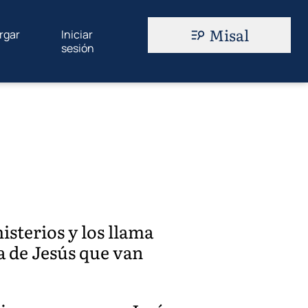
Misal
rgar
Iniciar
sesión
isterios y los llama
 de Jesús que van