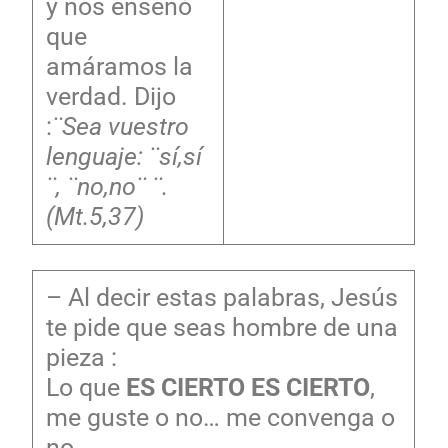
y nos enseñó
que
amáramos la
verdad. Dijo
:
¨Sea vuestro
lenguaje: ¨sí,sí
¨, ¨no,no¨ ¨.
(Mt.5,37)
– Al decir estas palabras, Jesús
te pide que seas hombre de una
pieza :
Lo que
ES CIERTO ES CIERTO
,
me guste o no… me convenga o
no.