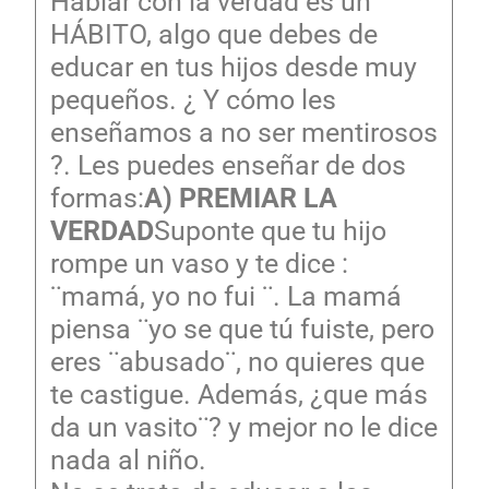
Hablar con la verdad es un
HÁBITO, algo que debes de
educar en tus hijos desde muy
pequeños. ¿ Y cómo les
enseñamos a no ser mentirosos
?. Les puedes enseñar de dos
formas:
A) PREMIAR LA
VERDAD
Suponte que tu hijo
rompe un vaso y te dice :
¨mamá, yo no fui ¨. La mamá
piensa ¨yo se que tú fuiste, pero
eres ¨abusado¨, no quieres que
te castigue. Además, ¿que más
da un vasito¨? y mejor no le dice
nada al niño.