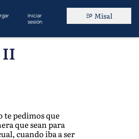
Misal
rgar
Iniciar
sesión
 II
so te pedimos que
nera que sean para
ual, cuando iba a ser