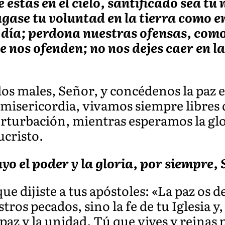
 estás en el cielo, santificado sea t
ágase tu voluntad en la tierra como en
 día; perdona nuestras ofensas, com
 nos ofenden; no nos dejes caer en la
los males, Señor, y concédenos la paz e
 misericordia, vivamos siempre libres 
erturbación, mientras esperamos la glo
ucristo.
tuyo el poder y la gloria, por siempre, 
ue dijiste a tus apóstoles: «La paz os de
ros pecados, sino la fe de tu Iglesia y
paz y la unidad. Tú que vives y reinas p