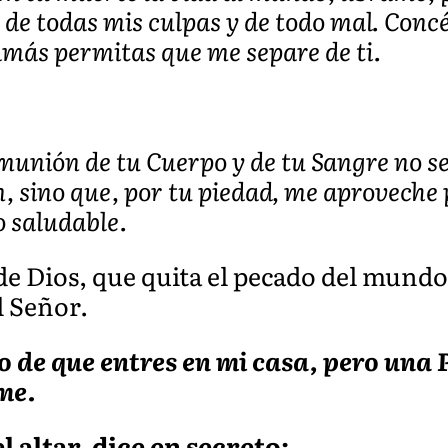
, de todas mis culpas y de todo mal. Con
más permitas que me separe de ti.
omunión de tu Cuerpo y de tu Sangre no 
n, sino que, por tu piedad, me aproveche
 saludable.
 de Dios, que quita el pecado del mundo
l Señor.
no de que entres en mi casa, pero una
me.
l altar, dice en secreto: