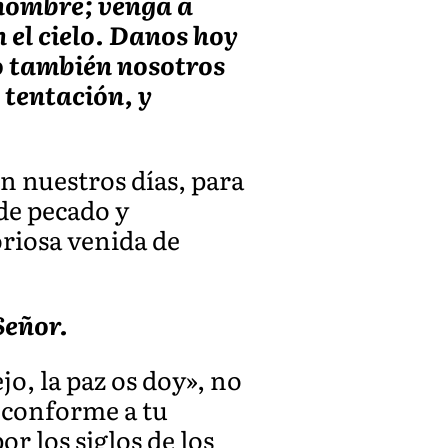
u nombre; venga a
 el cielo. Danos hoy
o también nosotros
 tentación, y
n nuestros días, para
de pecado y
riosa venida de
Señor.
jo, la paz os doy», no
, conforme a tu
or los siglos de los