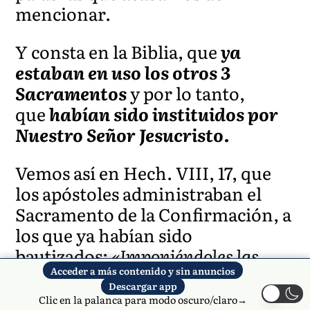
mencionar.
Y consta en la Biblia, que
ya
estaban en uso los otros 3
Sacramentos
y por lo tanto,
que
habían sido instituidos por
Nuestro Señor Jesucristo.
Vemos así en Hech. VIII, 17, que
los apóstoles administraban el
Sacramento de la Confirmación, a
los que ya habían sido
bautizados:
«Imponiéndoles las
manos para que recibieran al
Acceder a más contenido y sin anuncios
Descargar app
Espíritu Santo».
Clic en la palanca para modo oscuro/claro→