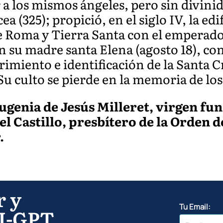
 a los mismos ángeles, pero sin divinid
a (325); propició, en el siglo IV, la edi
de Roma y Tierra Santa con el emperad
n su madre santa Elena (agosto 18), con
rimiento e identificación de la Santa C
 Su culto se pierde en la memoria de lo
ugenia de Jesús Milleret, virgen fun
el Castillo, presbítero de la Orden 
.
r y
Tu Email:
I-GPT