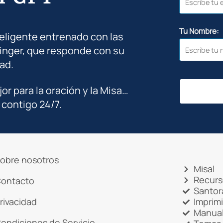
Tu Nombre:
teligente entrenado con las
inger, que responde con su
ad.
jor para la oración y la Misa…
 contigo 24/7.
obre nosotros
Misal
Recurs
ontacto
Santor
rivacidad
Imprim
Manual
ondiciones de Servicio