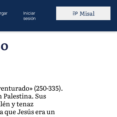
Misal
rgar
Iniciar
sesión
zo
aventurado» (250-335).
n Palestina. Sus
alén y tenaz
ba que Jesús era un