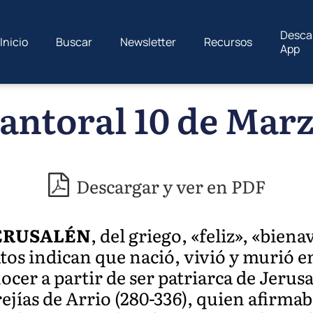
Desca
Inicio
Buscar
Newsletter
Recursos
App
antoral 10 de Mar
Descargar y ver en PDF
ERUSALÉN
, del griego, «feliz», «bien
tos indican que nació, vivió y murió e
ocer a partir de ser patriarca de Jerus
ejías de Arrio (280-336), quien afirma