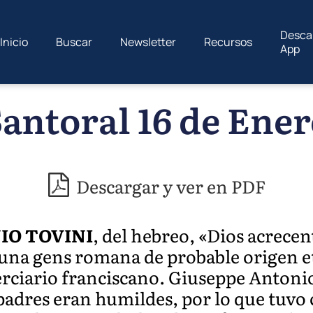
Desca
Inicio
Buscar
Newsletter
Recursos
App
antoral 16 de Ene
Descargar y ver en PDF
IO TOVINI
, del hebreo, «Dios acrecent
na gens romana de probable origen et
rciario franciscano. Giuseppe Antonio
s padres eran humildes, por lo que tuvo