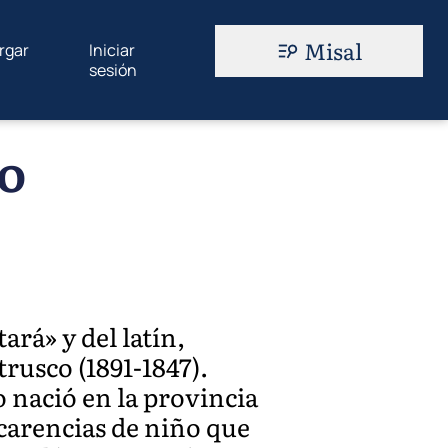
Misal
rgar
Iniciar
sesión
ro
ará» y del latín,
rusco (1891-1847).
 nació en la provincia
 carencias de niño que