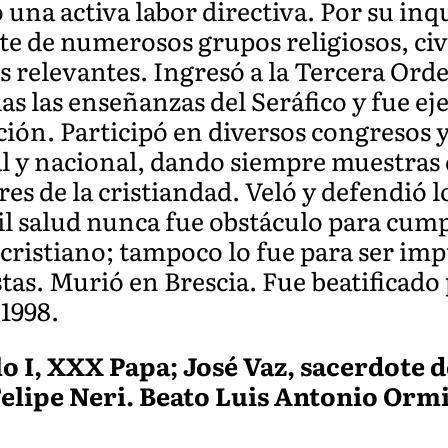
na activa labor directiva. Por su inqu
 de numerosos grupos religiosos, civi
s relevantes. Ingresó a la Tercera Or
as las enseñanzas del Seráfico y fue e
ación. Participó en diversos congresos 
al y nacional, dando siempre muestras 
s de la cristiandad. Veló y defendió lo
il salud nunca fue obstáculo para cump
cristiano; tampoco lo fue para ser imp
tas. Murió en Brescia. Fue beatificado 
 1998.
o I, XXX Papa; José Vaz, sacerdote 
Felipe Neri. Beato Luis Antonio Ormi