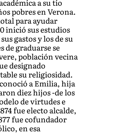
académica a su tío
iños pobres en Verona.
otal para ayudar
 inició sus estudios
sus gastos y los de su
és de graduarse se
ere, población vecina
fue designado
able su religiosidad.
onoció a Emilia, hija
ron diez hijos -de los
odelo de virtudes e
1874 fue electo alcalde,
877 fue cofundador
lico, en esa