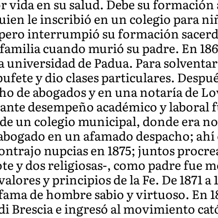
r vida en su salud. Debe su formación 
uien le inscribió en un colegio para n
 pero interrumpió su formación sacerd
amilia cuando murió su padre. En 1860
a universidad de Padua. Para solventar 
bufete y dio clases particulares. Despu
 de abogados y en una notaría de Lov
illante desempeño académico y laboral 
 de un colegio municipal, donde era not
abogado en un afamado despacho; ahí c
contrajo nupcias en 1875; juntos procrea
te y dos religiosas-, como padre fue m
valores y principios de la Fe. De 1871 a 
ama de hombre sabio y virtuoso. En 1
 di Brescia e ingresó al movimiento cató