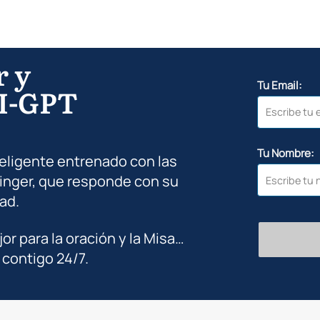
r y
Tu Email:
I-GPT
Tu Nombre:
teligente entrenado con las
inger, que responde con su
ad.
jor para la oración y la Misa…
 contigo 24/7.