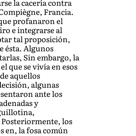
rse la cacería contra
n Compiègne, Francia.
 que profanaron el
ro e integrarse al
tar tal proposición,
de ésta. Algunos
ltarlas, Sin embargo, la
l que se vivía en esos
 de aquellos
decisión, algunas
esentaron ante los
cadenadas y
guillotina,
 Posteriormente, los
s en, la fosa común