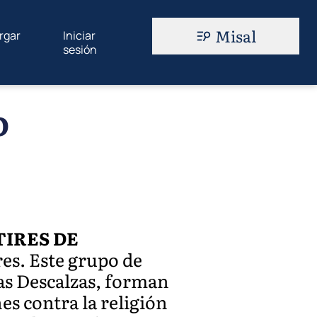
Misal
rgar
Iniciar
sesión
o
IRES DE
res. Este grupo de
tas Descalzas, forman
es contra la religión