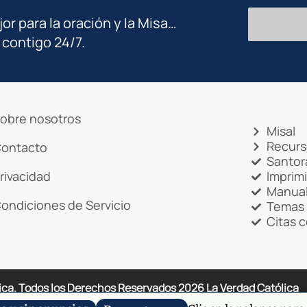
jor para la oración y la Misa…
 contigo 24/7.
obre nosotros
Misal
Recurs
ontacto
Santor
rivacidad
Imprim
Manual
ondiciones de Servicio
Temas 
Citas 
ica. Todos los Derechos Reservados
2026
La Verdad Católica
CHA y se aplican la Política de Privacidad y los Términos de Se