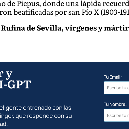
o de Picpus, donde una lápida recuerda
on beatificadas por san Pío X (1903-191
 Rufina de Sevilla, vírgenes y márti
r y
Tu Email:
I-GPT
Tu Nombre:
teligente entrenado con las
inger, que responde con su
ad.