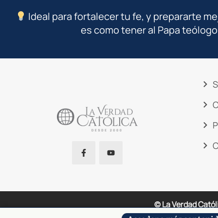
Ideal para fortalecer tu fe, y prepararte me
es como tener al Papa teólogo
S
C
P
C
© La Verdad Catól
Este sitio está protegido por reCAPT