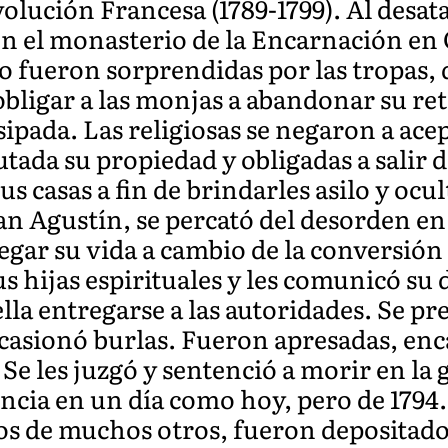
volución Francesa (1789-1799). Al desata
n en el monasterio de la Encarnación e
o fueron sorprendidas por las tropas,
bligar a las monjas a abandonar su reti
pada. Las religiosas se negaron a acep
utada su propiedad y obligadas a salir 
us casas a fin de brindarles asilo y ocu
n Agustín, se percató del desorden en e
egar su vida a cambio de la conversión
s hijas espirituales y les comunicó su 
lla entregarse a las autoridades. Se pr
ocasionó burlas. Fueron apresadas, en
Se les juzgó y sentenció a morir en la 
ncia en un día como hoy, pero de 1794.
los de muchos otros, fueron depositado