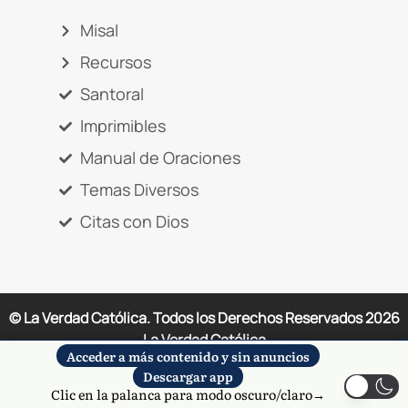
Misal
Recursos
Santoral
Imprimibles
Manual de Oraciones
Temas Diversos
Citas con Dios
© La Verdad Católica. Todos los Derechos Reservados
2026
La Verdad Católica
Acceder a más contenido y sin anuncios
Este sitio está protegido por reCAPTCHA y se aplican la
Descargar app
Política de Privacidad y los Términos de Servicio de Google.
Clic en la palanca para modo oscuro/claro→