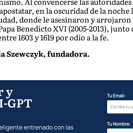
anismo. Al convencerse las autoridades d
apostatar, en la oscuridad de la noche 
iudad, donde le asesinaron y arrojaron
 Papa Benedicto XVI (2005-2013), junto
tre 1603 y 1619 por odio a la fe.
ía Szewczyk, fundadora.
r y
Tu Email:
I-GPT
Tu Nombre:
teligente entrenado con las