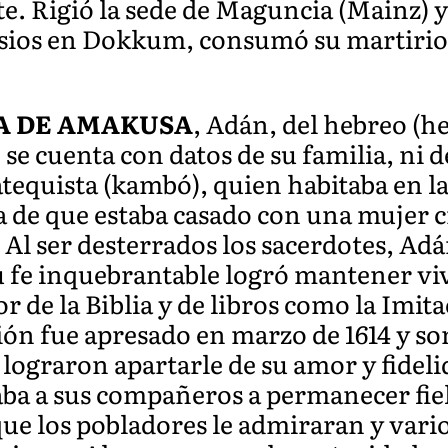
e. Rigió la sede de Maguncia (Mainz) y, 
 frisios en Dokkum, consumó su martirio
A DE AMAKUSA
, Adán, del hebreo (he
 se cuenta con datos de su familia, ni 
catequista (kambó), quien habitaba en l
a de que estaba casado con una mujer c
. Al ser desterrados los sacerdotes, Ad
 fe inquebrantable logró mantener viv
r de la Biblia y de libros como la Imit
ión fue apresado en marzo de 1614 y so
o lograron apartarle de su amor y fideli
aba a sus compañeros a permanecer fiel
ue los pobladores le admiraran y varios