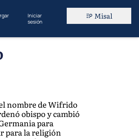
Misal
rgar
Iniciar
sesión
o
 el nombre de Wifrido
 ordenó obispo y cambió
a Germania para
r para la religión