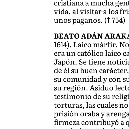
cristiana a mucha gent
vida, al visitar a los
unos paganos. (
†
754)
BEATO ADÁN ARAK
1614). Laico mártir. No
era un católico laico 
Japón. Se tiene notici
de él su buen carácter
su comunidad y con su
su región. Asiduo lecto
testimonio de su relig
torturas, las cuales n
prisión oraba y areng
firmeza contribuyó a q