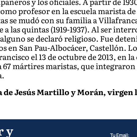
añeros y los oficiales. A partir de 193
mo profesor en la escuela marista de
tas se mudó con su familia a Villafranc
a las quintas (1919-1937). Al ser interr
alguno se declaró religioso. Fue deteni
ros en San Pau-Albocácer, Castellón. Lo
rancisco el 13 de octubre de 2013, en l
 a 67 mártires maristas, que integraron
a.
 de Jesús Martillo y Morán, virgen l
r y
Tu Email: