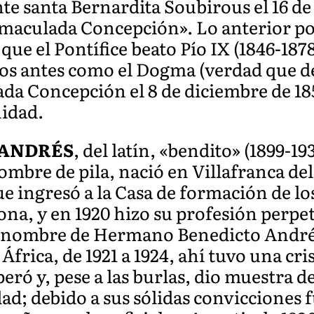
te santa Bernardita Soubirous el 16 de 
nmaculada Concepción». Lo anterior po
que el Pontífice beato Pío IX (1846-1878
s antes como el Dogma (verdad que de
lada Concepción el 8 de diciembre de 18
nidad.
 ANDRÉS
, del latín, «bendito» (1899-1
bre de pila, nació en Villafranca del 
ue ingresó a la Casa de formación de 
lona, y en 1920 hizo su profesión perpe
l nombre de Hermano Benedicto Andrés
frica, de 1921 a 1924, ahí tuvo una cris
eró y, pese a las burlas, dio muestra de
dad; debido a sus sólidas convicciones