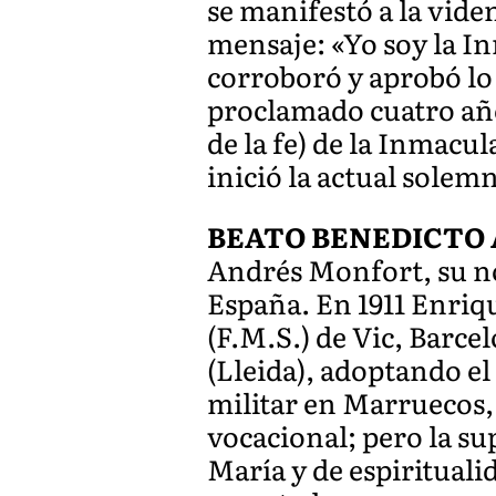
se manifestó a la viden
mensaje: «Yo soy la I
corroboró y aprobó lo 
proclamado cuatro año
de la fe) de la Inmacu
inició la actual solem
BEATO BENEDICTO
Andrés Monfort, su nom
España. En 1911 Enriq
(F.M.S.) de Vic, Barce
(Lleida), adoptando e
militar en Marruecos, Á
vocacional; pero la sup
María y de espirituali