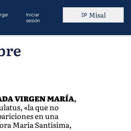
Misal
rgar
Iniciar
sesión
bre
ADA VIRGEN MARÍA
,
ulatus, «la que no
pariciones en una
ñora María Santísima,