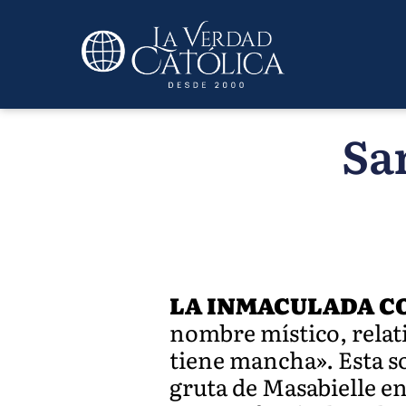
Sa
LA INMACULADA C
nombre místico, relati
tiene mancha». Esta so
gruta de Masabielle e