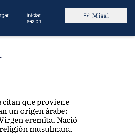
Misal
rgar
Iniciar
sesión
l
s citan que proviene
an un origen árabe:
. Virgen eremita. Nació
e religión musulmana