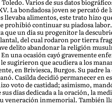
 Toledo. Varios de sus datos biográfico
V. La bondadosa joven se percató de la
es llevaba alimentos, este trato hizo qu
le prohibió continuar su piadosa labor
a que un día su progenitor la descubrió
lantal, del cual rodaron por tierra fra
ave delito abandonar la religión musu
a. En una ocasión cayó gravemente enfe
 le sugirieron que acudiera a los mana
nte, en Briviesca, Burgos. Su padre la
sanó. Casilda decidió permanecer en ese
hizo voto de castidad; asimismo, mandó
 sus días dedicada a la oración, la medi
 su veneración inmemorial. También ll