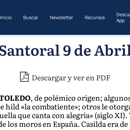
Desca
Inicio
Buscar
Newsletter
Recursos
App
Santoral 9 de Abri
Descargar y ver en PDF
 TOLEDO
, de polémico origen; alguno
 hild «la combatiente»; otros le otorg
quella que canta con alegría» (siglo XI)
de los moros en España. Casilda era d