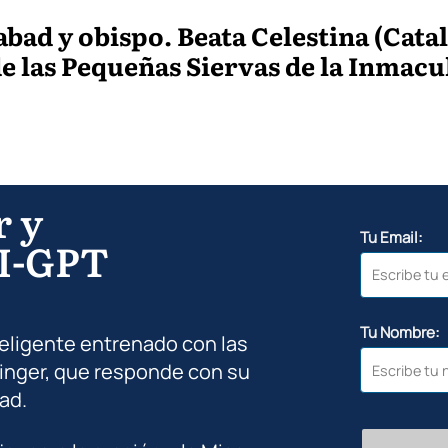
bad y obispo. Beata Celestina (Catal
e las Pequeñas Siervas de la Inmac
r y
Tu Email:
I-GPT
Tu Nombre:
teligente entrenado con las
inger, que responde con su
ad.