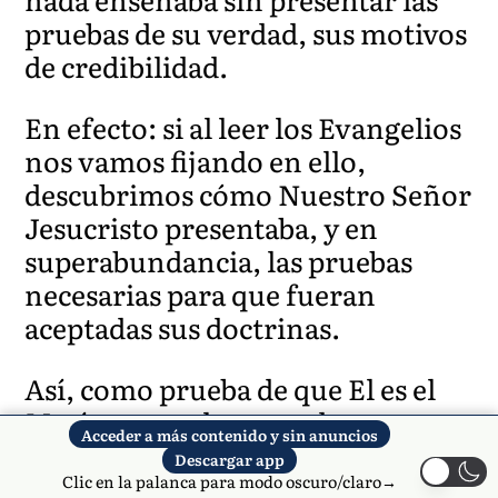
pruebas de su verdad, sus motivos
de credibilidad.
En efecto: si al leer los Evangelios
nos vamos fijando en ello,
descubrimos cómo Nuestro Señor
Jesucristo presentaba, y en
superabundancia, las pruebas
necesarias para que fueran
aceptadas sus doctrinas.
Así, como prueba de que El es el
Mesías, y por lo tanto de su
Acceder a más contenido y sin anuncios
autoridad para enseñar, unas
Descargar app
veces da el cumplimiento en El de
Clic en la palanca para modo oscuro/claro→